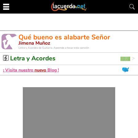
Qué bueno es alabarte Señor
Jimena Muñoz
Letra y Acordes de Guitarra. Aprende a tocar esta canción
Letra y Acordes
¡ Visita nuestro
nuevo
Blog !