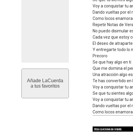
Voy a conquistar tu a
Dando vueltas por el
Como locos enamorad
Repetir Notas de Ver
No puedo disimular e
Cada vez que estoy co
El deseo de atraparte
Y entregarte todo lo 
Precoro
Se que hay algo en ti
Que me domina el p
Una atracción algo es
Añade LaCuerda
Te has convertido en 
a tus favoritos
Voy a conquistar tu a
Se que tu sientes algo
Voy a conquistar tu a
Dando vueltas por el
Como locos enamorad
Otras canciones de interés