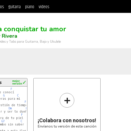
tos
guitarra
piano
videos
)
a conquistar tu amor
 Rivera
rdes y Tabs para Guitarra, Bajo y Ukulele
s
mejor
✓
versión
F
 conocí

+
G
C
ras para mi

F
stión de tiempo

Dm
F
r y ser tu dueño

F
ra de tu piel

¡Colabora con nosotros!
G7
C
mbo sin saber

Envíanos tu versión de esta canción
F
nte a esta ilusión
