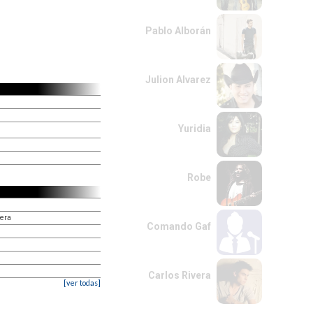
Pablo Alborán
Julion Alvarez
Yuridia
Robe
vera
Comando Gaf
Carlos Rivera
[ver todas]