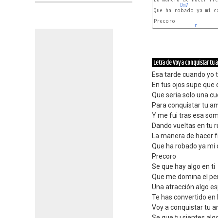
Dm7
Que ha robado ya mi ca
Precoro

F
Letra de Voy a conquistar tu
Esa tarde cuando yo 
En tus ojos supe que 
Que seria solo una c
Para conquistar tu am
Y me fui tras esa som
Dando vueltas en tu 
La manera de hacer fr
Que ha robado ya mi 
Precoro
Se que hay algo en ti
Que me domina el p
Una atracción algo es
Te has convertido en 
Voy a conquistar tu a
Se que tu sientes algo