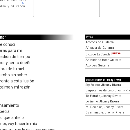
G
lma y mi razón

 amor
Extras
Acordes de Guitarra
te conocí
Afinador de Guitarra
eras para mi
¡nuevo!
Blog de LaCuerda
uestión de tiempo
Aprender a tocar Guitarra
or y ser tu dueño
Acordes Guitarra
bra de tu piel
rumbo sin saber
Otras canciones de Jhonny Rivera
ente a esta ilusión
Soy Soltero, Jhonny Rivera
calma y mi razón
Empecemos de cero, Jhonny Ri
Te Extraño, Jhonny Rivera
Lo Siento, Jhonny Rivera
ensamiento
Mi Decisión, Jhonny Rivera
pecial
Es mi madre, Jhonny Rivera
lo que anhelo
mor, voy hacerte mía
 por mi, me lo dice esa sonrisa