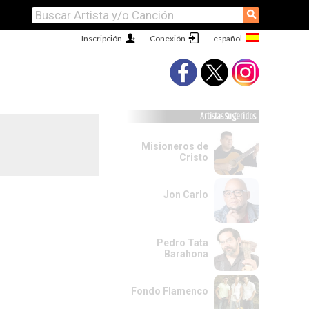
⚲
Inscripción
Conexión
Artistas Sugeridos
Misioneros de
Cristo
Jon Carlo
Pedro Tata
Barahona
Fondo Flamenco