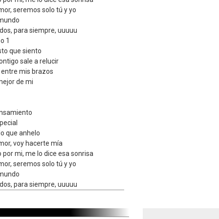
mor, seremos solo tú y yo
 mundo
os, para siempre, uuuuu
so 1
sto que siento
ntigo sale a relucir
 entre mis brazos
mejor de mi
ensamiento
pecial
lo que anhelo
mor, voy hacerte mía
 por mi, me lo dice esa sonrisa
mor, seremos solo tú y yo
 mundo
os, para siempre, uuuuu