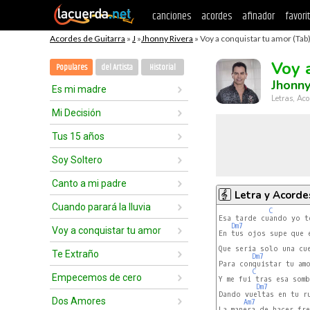
canciones
acordes
afinador
favori
Acordes de Guitarra
»
J
»
Jhonny Rivera
» Voy a conquistar tu amor (Tab
Voy 
Populares
del Artista
Historial
Jhonny
Es mi madre
Letras, Aco
Mi Decisión
Tus 15 años
Soy Soltero
Canto a mi padre
Letra y Acorde
Cuando parará la lluvia
C
Esa tarde cuando yo te
Dm7
Voy a conquistar tu amor
En tus ojos supe que e
Que seria solo una cue
Te Extraño
Dm7
Para conquistar tu amo
C
Empecemos de cero
Y me fui tras esa somb
Dm7
Dando vueltas en tu ru
Dos Amores
Am7
La manera de hacer fre