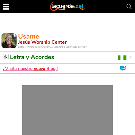
Usame
Jesús Worship Center
Letra y Acordes de Guitarra. Aprende a tocar esta canción
Letra y Acordes
¡ Visita nuestro
nuevo
Blog !