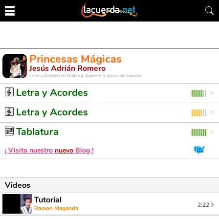
Princesas Mágicas
Jesús Adrián Romero
Letra y Acordes de Guitarra. Aprende a tocar esta canción
Letra y Acordes
Letra y Acordes
Tablatura
¡ Visita nuestro
nuevo
Blog !
Videos
Tutorial
2:22
Ramon Maganda