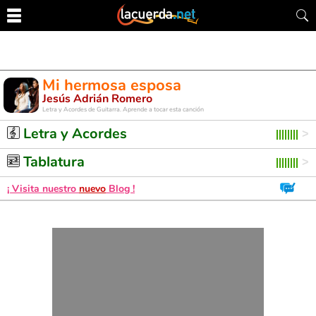
Mi hermosa esposa
Jesús Adrián Romero
Letra y Acordes de Guitarra. Aprende a tocar esta canción
Letra y Acordes
Tablatura
¡ Visita nuestro
nuevo
Blog !