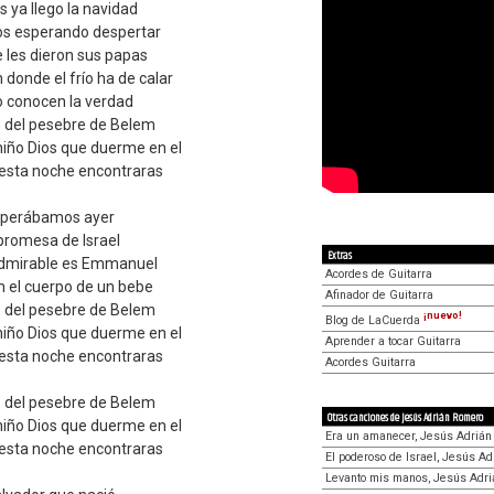
 ya llego la navidad
s esperando despertar
e les dieron sus papas
n donde el frío ha de calar
 conocen la verdad
s del pesebre de Belem
niño Dios que duerme en el
 esta noche encontraras
esperábamos ayer
promesa de Israel
Extras
 admirable es Emmanuel
Acordes de Guitarra
en el cuerpo de un bebe
Afinador de Guitarra
s del pesebre de Belem
¡nuevo!
Blog de LaCuerda
niño Dios que duerme en el
Aprender a tocar Guitarra
 esta noche encontraras
Acordes Guitarra
s del pesebre de Belem
Otras canciones de Jesús Adrián Romero
niño Dios que duerme en el
Era un amanecer, Jesús Adriá
 esta noche encontraras
El poderoso de Israel, Jesús A
Levanto mis manos, Jesús Adr