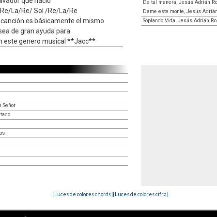
alvador que nació
De tal manera, Jesús Adrián R
/Re/La/Re/ Sol /Re/La/Re
Dame este monte, Jesús Adriá
la canción es básicamente el mismo
Soplando Vida, Jesús Adrián R
 sea de gran ayuda para
an este genero musical **Jacc**
h Señor
ntado
os
[Luces de colores chords]
[Luces de colores cifra]