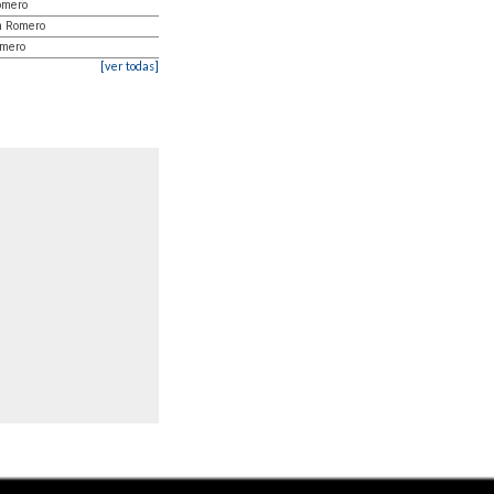
omero
n Romero
omero
[ver todas]