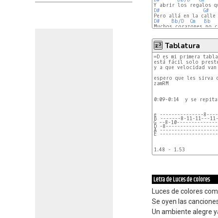
D#
G#
D#
Bb/D
Cm
Bb
Muchos corazones no c
Tablatura
=D es mi primera tabla
está fácil solo prest
y a que velocidad van 
espero que les sirva d
zamRM

0:09-0:14  y se repita
e ---------------8---
B -------8-11-11---11
G --8-10--------------
D -8-----------------
A -------------------
E -------------------
1.48 - 1.53

e ---------------8---
B ---4-6-8-11-11---11
G -3------------------
D -------------------
A -------------------
Letra de Luces de colores
E -------------------
s = slide
Luces de colores come
Se oyen las canciones
Un ambiente alegre y