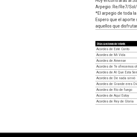
Hoy encontraras al S
Arpegio: Re/Re7/Sol
*El arpegio de toda 
Espero que el aporte
aquellos que disfrut
Otras canciones de interés
Acordes de Este Corito
Acordes de Mi Vida
Acordes de Amense
Acordes de Te ofrecemos o
Acordes de Al Que Esta Se
Acordes de De nada sirvió
Acordes de Grande eres Di
Acordes de Río de fuego
Acordes de Aquí Estoy
Acordes de Rey de Gloria