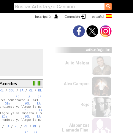
⚲
Inscripción
Conexión
Artistas Sugeridos
Julio Melgar
 Acordes
Alex Campos
RE
 / 
SOL
 / 
LA
 / 
RE
 / 
RE
 / 
RE
 / 
SOL
 / 
LA
 / 
RE
SOL
LA
RE
SIm
SOL
LA
RE
Rojo
SOL
LA
RE
SIm
SOL
LA
RE
 hombres ya llego la navidad

Alabanzas
L
 / 
LA
 / 
RE
 / 
RE
 / 
RE
 / 
SOL
 / 
LA
 / 
RE
Llamada Final
SOL
LA
RE