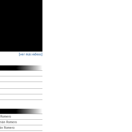
[ver más videos]
n Romero
drián Romero
ián Romero