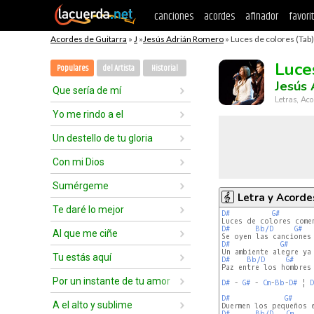
canciones
acordes
afinador
favori
Acordes de Guitarra
»
J
»
Jesús Adrián Romero
» Luces de colores (Tab)
Luce
Populares
del Artista
Historial
Jesús
Que sería de mí
Letras, Aco
Yo me rindo a el
Un destello de tu gloria
Con mi Dios
Sumérgeme
Letra y Acorde
Te daré lo mejor
D#
G#
D#
Bb/D
G#
Al que me ciñe
D#
G#
Tu estás aquí
D#
Bb/D
G#
Paz entre los hombres 
Por un instante de tu amor
D#
 - 
G#
 - 
Cm
-
Bb
-
D#
 ¦ 
D
D#
G#
A el alto y sublime
D#
Bb/D
Cm