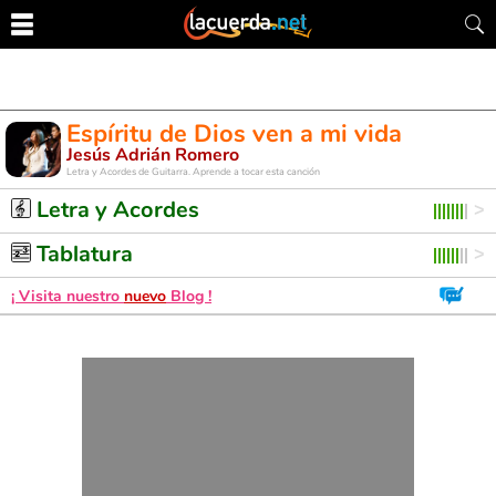
Espíritu de Dios ven a mi vida
Jesús Adrián Romero
Letra y Acordes de Guitarra. Aprende a tocar esta canción
Letra y Acordes
Tablatura
¡ Visita nuestro
nuevo
Blog !