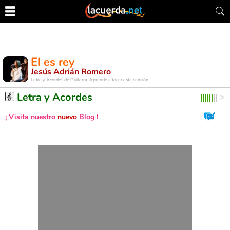
El es rey
Jesús Adrián Romero
Letra y Acordes de Guitarra. Aprende a tocar esta canción
Letra y Acordes
¡ Visita nuestro
nuevo
Blog !