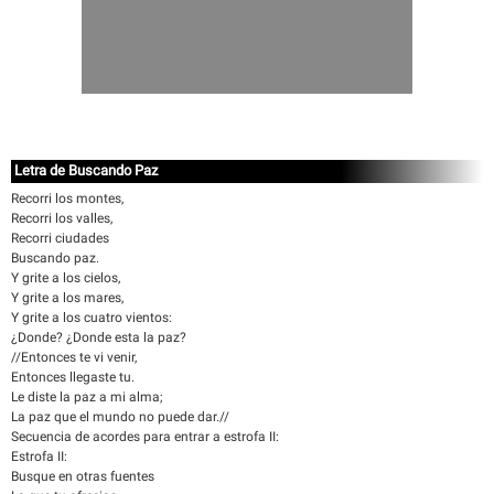
Letra de Buscando Paz
Recorri los montes,
Recorri los valles,
Recorri ciudades
Buscando paz.
Y grite a los cielos,
Y grite a los mares,
Y grite a los cuatro vientos:
¿Donde? ¿Donde esta la paz?
//Entonces te vi venir,
Entonces llegaste tu.
Le diste la paz a mi alma;
La paz que el mundo no puede dar.//
Secuencia de acordes para entrar a estrofa II:
Estrofa II:
Busque en otras fuentes