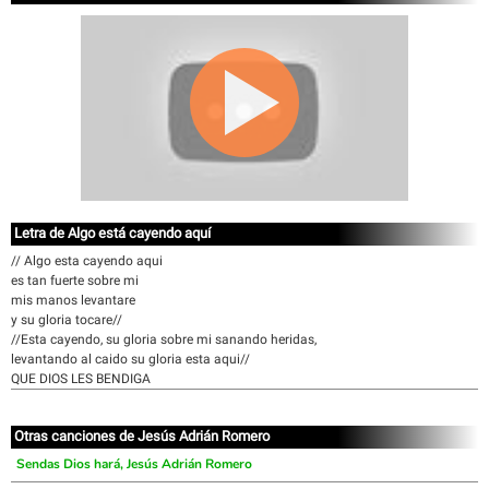
Letra de Algo está cayendo aquí
// Algo esta cayendo aqui
es tan fuerte sobre mi
mis manos levantare
y su gloria tocare//
//Esta cayendo, su gloria sobre mi sanando heridas,
levantando al caido su gloria esta aqui//
QUE DIOS LES BENDIGA
Otras canciones de Jesús Adrián Romero
Sendas Dios hará, Jesús Adrián Romero