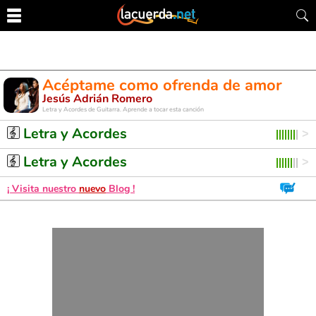
Acéptame como ofrenda de amor
Jesús Adrián Romero
Letra y Acordes de Guitarra. Aprende a tocar esta canción
Letra y Acordes
Letra y Acordes
¡ Visita nuestro
nuevo
Blog !