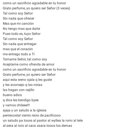
como un sacrificio agradable en tu honor
Grato perfume, yo quiero ser Señor (3 veces)
Tal como soy Señor
Sin nada que ofrecer
Mas que mi canción
No tengo mas que darte
Pues todo es, tuyo Señor
Tal como soy Señor
Sin nada que entregar
mas que el corazón
me entrego todo a Tí
Tomame Señor, tal como soy
Aceptame como ofrenda de amor
como un sacrificio agradable en tu honor
Grato perfume, yo quiero ser Señor
aqui esta weno ojala q les guste
y les aconsejo q las notas
las hagan con cejillo
bueno adios
q dios les bendigo byee
y vamos chileee!!!
ajaja y un saludo a la iglesia
pentecostal viento recio de pacificooo
un saludo pa tooss al pastor al wyllea la romi al tete
al pera al roro al caco ypara tooos los demas