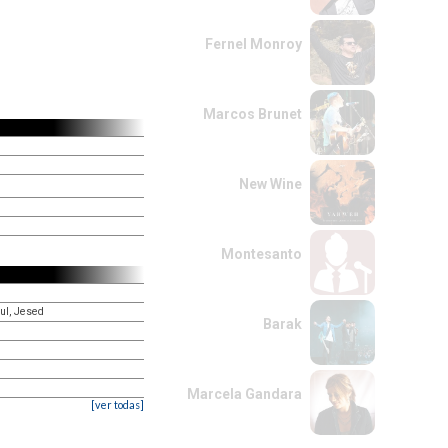
Fernel Monroy
Marcos Brunet
New Wine
Montesanto
ul, Jesed
Barak
Marcela Gandara
[ver todas]