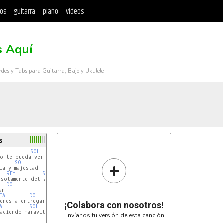
tos
guitarra
piano
videos
s Aquí
rdes y Tabs para Guitarra, Bajo y Ukulele
s
A
SOL
o te pueda ver

+
SOL
REm
SOL
solamente del amor,

DO
n.

FA
DO
enes a entregar

¡Colabora con nosotros!
A
SOL
aciendo maravillas.

Envíanos tu versión de esta canción