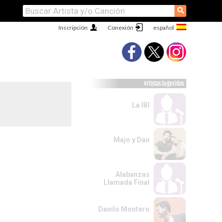
⚲
Inscripción
Conexión
Artistas Sugeridos
La IBI
Majo y Dan
Alabanzas
Llamada Final
Danilo Montero