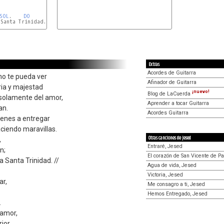
SOL
.    
DO
Extras
Acordes de Guitarra
no te pueda ver
Afinador de Guitarra
ria y majestad
¡nuevo!
Blog de LaCuerda
 solamente del amor,
Aprender a tocar Guitarra
an.
Acordes Guitarra
ienes a entregar
aciendo maravillas.
Otras canciones de Jesed
,
Entraré, Jesed
n;
El corazón de San Vicente de Pa
 Santa Trinidad. //
Agua de vida, Jesed
Victoria, Jesed
ar,
Me consagro a ti, Jesed
Hemos Entregado, Jesed
.
 amor,
rior