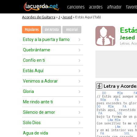
canciones
acordes
afinador
favori
Acordes de Guitarra
»
J
»
Jesed
» Estás Aquí (Tab)
Está
Populares
del Artista
Historial
Jesed
Estoy a la puerta y llamo
Letras, Aco
Quebrántame
Confío en ti
Estás Aquí
Venimos a Adorar
Letra y Acorde
Gloria
DO
MIm
F
// Estás aquí aunque n
REm
FA
Me rindo ante ti
DO
MIm
FA
Estás aquí, revestido 
Silencio de amor
FA
SOL
bajo la forma de un pa
LAm
MIm
Sólo Dios
Con sencillez te me vi
LAm
F
y en mi interior vas h
Agua de vida
FA
SOL
Corazón con corazón,
