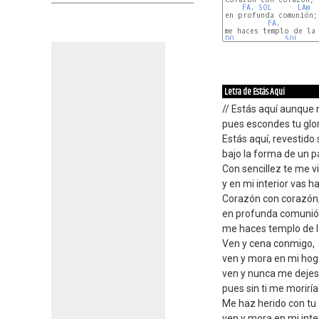
FA
. 
SOL
LAm
en profunda comunión;

FA
.         
DO
.           
SOL
Letra de Estás Aquí
// Estás aquí aunque 
pues escondes tu glo
Estás aquí, revestido
bajo la forma de un p
Con sencillez te me v
y en mi interior vas h
Corazón con corazón
en profunda comunió
me haces templo de la
Ven y cena conmigo,
ven y mora en mi hog
ven y nunca me dejes
pues sin ti me moriría
Me haz herido con tu
ven y mora en mi inte