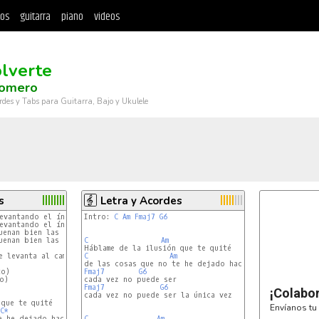
tos
guitarra
piano
videos
lverte
Romero
rdes y Tabs para Guitarra, Bajo y Ukulele
s
Letra y Acordes
levantando el índice al cambiar de acorde
Intro: 
C
Am
Fmaj7
G6
levantando el índice al cambiar de acorde
suenan bien las dos versiones
suenan bien las dos versiones
C
Am
e levanta al cambiar de acorde

C
Am
Fmaj7
G6
o)

Fmaj7
G6
¡Colabo
cada vez no puede ser la única vez

Envíanos tu 
C*
C
Am