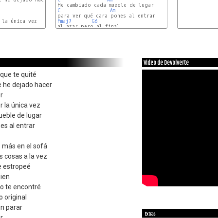
C
Am
la única vez

Fmaj7
G6
Fmaj7
G6
Video de Devolverte
 que te quité
e he dejado hacer
r
 la única vez
eble de lugar
es al entrar
 más en el sofá
 cosas a la vez
e estropeé
bien
mo te encontré
 original
in parar
Extras
r