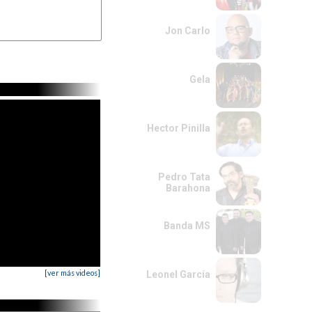
Jon Carlo
Gela
Hector Pinilla
Pedro Tata
Barahona
Banda MS
[ver más videos]
Leonel García