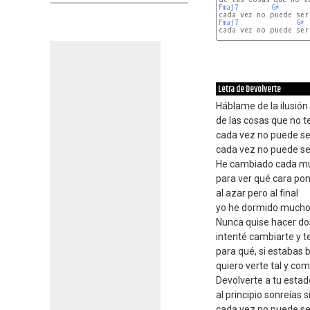
Fmaj7
G*
Fmaj7
G*
cada vez no puede ser 
Letra de Devolverte
Háblame de la ilusión
de las cosas que no t
cada vez no puede se
cada vez no puede ser
He cambiado cada mu
para ver qué cara pon
al azar pero al final
yo he dormido mucho
Nunca quise hacer dos
intenté cambiarte y t
para qué, si estabas 
quiero verte tal y co
Devolverte a tu estado
al principio sonreías s
cada vez no puede se