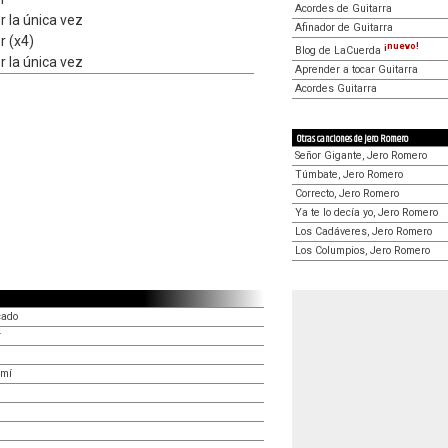
Acordes de Guitarra
 la única vez
Afinador de Guitarra
r (x4)
¡nuevo!
Blog de LaCuerda
 la única vez
Aprender a tocar Guitarra
Acordes Guitarra
Otras canciones de Jero Romero
Señor Gigante, Jero Romero
Túmbate, Jero Romero
Correcto, Jero Romero
Ya te lo decía yo, Jero Romero
Los Cadáveres, Jero Romero
Los Columpios, Jero Romero
cado
r
 mí