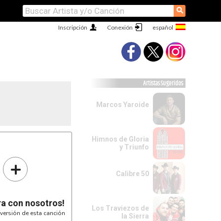
⚲
Inscripción
Conexión
Artistas Sugeridos
Marcos Yaroide
Himnos de Gloria
y Triunfo
+
Calibre 50
ra con nosotros!
Los Traviezos de
versión de esta canción
la Sierra