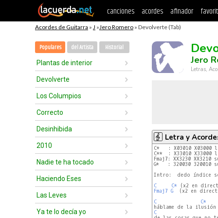
canciones
acordes
afinador
favori
Acordes de Guitarra
»
J
»
Jero Romero
» Devolverte (Tab)
Devo
Populares
del Artista
Historial
Jero 
Plantas de interior
Letras, Aco
Devolverte
Los Columpios
Correcto
Desinhibida
Letra y Acorde
2010
C*   : X03010 X03000 
C**  : X33010 X33000 
Fmaj7: XX3230 XX3210 
Nadie te ha tocado
G*   : 320030 320010 
Intro:  dedo índice s
Haciendo Eses
C
C*
Fmaj7
G
  (x2 en direct
Las Leves
C
C*
Ya te lo decía yo
C