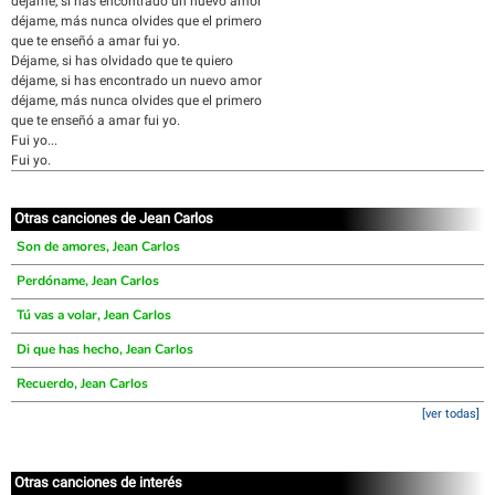
déjame, si has encontrado un nuevo amor
déjame, más nunca olvides que el primero
que te enseñó a amar fui yo.
Déjame, si has olvidado que te quiero
déjame, si has encontrado un nuevo amor
déjame, más nunca olvides que el primero
que te enseñó a amar fui yo.
Fui yo...
Fui yo.
Otras canciones de Jean Carlos
Son de amores, Jean Carlos
Perdóname, Jean Carlos
Tú vas a volar, Jean Carlos
Di que has hecho, Jean Carlos
Recuerdo, Jean Carlos
[ver todas]
Otras canciones de interés