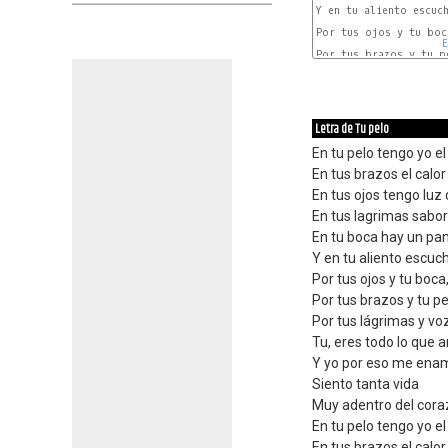
Y en tu aliento escuch
Por tus ojos y tu boca
E
Por tus brazos y tu pe
B7
Letra de Tu pelo
En tu pelo tengo yo el
En tus brazos el calor 
En tus ojos tengo luz 
En tus lagrimas sabo
En tu boca hay un pan
Y en tu aliento escuc
Por tus ojos y tu boca
Por tus brazos y tu pe
Por tus lágrimas y v
Tu, eres todo lo que 
Y yo por eso me ena
Siento tanta vida
Muy adentro del cora
En tu pelo tengo yo el
En tus brazos el calor 