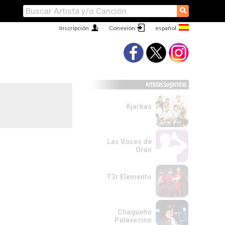
⚲
Inscripción
Conexión
Artistas Sugeridos
Kjarkas
Las Voces de
Orán
T3r Elemento
Chaqueño
Palavecino