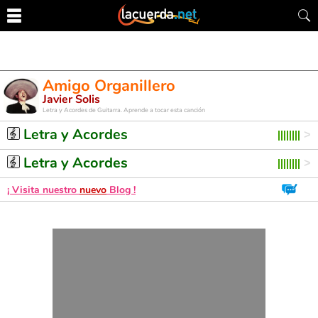
Amigo Organillero
Javier Solis
Letra y Acordes de Guitarra. Aprende a tocar esta canción
Letra y Acordes
Letra y Acordes
¡ Visita nuestro
nuevo
Blog !