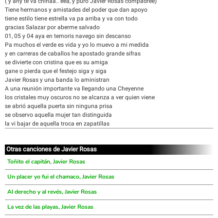
( y ahy te va chinaa.. eea, y puro Javier Rosas compadree)
Tiene hermanos y amistades del poder que dan apoyo
tiene estilo tiene estrella va pa arriba y va con todo
gracias Salazar por aberme salvado
01, 05 y 04 aya en temoris navego sin descanso
Pa muchos el verde es vida y yo lo muevo a mi medida
y en carreras de caballos he apostado grande sifras
se divierte con cristina que es su amiga
gane o pierda que el festejo siga y siga
Javier Rosas y una banda lo aministran
A una reunión importante va llegando una Cheyenne
los cristales muy oscuros no se alcanza a ver quien viene
se abrió aquella puerta sin ninguna prisa
se observo aquella mujer tan distinguida
la vi bajar de aquella troca en zapatillas
Otras canciones de Javier Rosas
Toñito el capitán, Javier Rosas
Un placer yo fui el chamaco, Javier Rosas
Al derecho y al revés, Javier Rosas
La vez de las playas, Javier Rosas