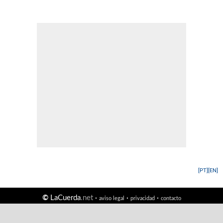
[PT]
[EN]
©
LaCuerda
.net
·
·
·
aviso legal
privacidad
contacto