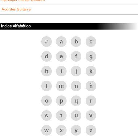
Acordes Guitarra
Indice Alfabético
#
a
b
c
d
e
f
g
h
i
j
k
l
m
n
ñ
o
p
q
r
s
t
u
v
w
x
y
z