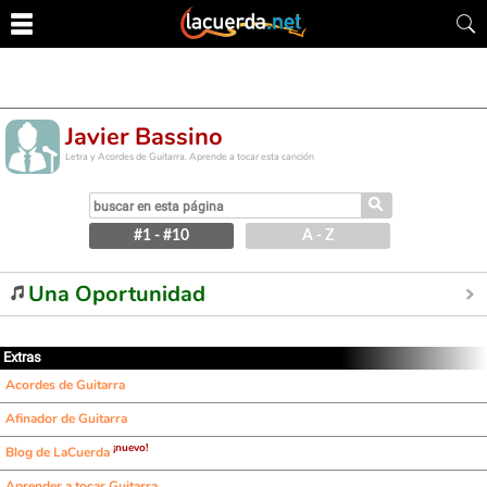
Javier Bassino
Letra y Acordes de Guitarra. Aprende a tocar esta canción
⚲
#1 - #10
A - Z
Una Oportunidad
Extras
Acordes de Guitarra
Afinador de Guitarra
¡nuevo!
Blog de LaCuerda
Aprender a tocar Guitarra