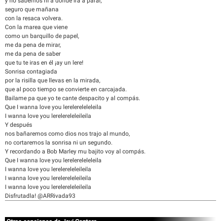
y no sabemos ni a donde ira a parar,
seguro que mañana
con la resaca volvera.
Con la marea que viene
como un barquillo de papel,
me da pena de mirar,
me da pena de saber
que tu te iras en él ¡ay un lere!
Sonrisa contagiada
por la risilla que llevas en la mirada,
que al poco tiempo se convierte en carcajada.
Bailame pa que yo te cante despacito y al compás.
Que I wanna love you lerelereleleleila
I wanna love you lerelereleleileila
Y después
nos bañaremos como dios nos trajo al mundo,
no cortaremos la sonrisa ni un segundo.
Y recordando a Bob Marley mu bajito voy al compás.
Que I wanna love you lerelereleleleila
I wanna love you lerelereleleileila
I wanna love you lerelereleleileila
I wanna love you lerelereleleileila
Disfrutadla! @ARRivada93