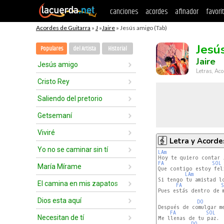
canciones
acordes
afinador
favori
Acordes de Guitarra
»
J
»
Jaire
» Jesús amigo (Tab)
Jesú
Populares
del Artista
Historial
Jaire
Jesús amigo
Letras, Aco
Cristo Rey
Saliendo del pretorio
Getsemaní
Viviré
Letra y Acorde
Yo no se caminar sin tí
LAm
FA
SOL
María Mírame
Que contigo estoy feli
LAm
Si tengo tu amistad l
El camina en mis zapatos
FA
Pues estás dentro de m
Dios esta aquí
DO
Después de comulgar me
FA
SOL
Necesitan de tí
Me llenas de tu paz.

DO