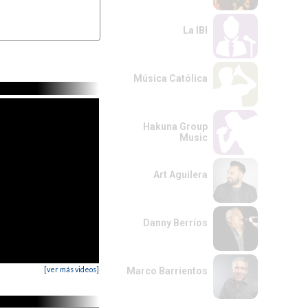
La IBI
Música Católica
Hakuna Group
Music
Art Aguilera
Danny Berríos
[ver más videos]
Marco Barrientos