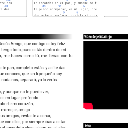
te pan

Te escondes en el pan, y aunque no te puedo ver,

SOL
F#m
Bm
G
A
A7
e das.

te puedo acompañar, es mi lugar, preferido

D
G
A
Hoy quiero comulgar, abrirte mi corazón,

F#m
Bm
G
A
Video de Jesús amigo
 Jesús Amigo, que contigo estoy feliz.
o tengo todo, pues estás dentro de mí
, me haces como tú, me llenas con tu
ste pan, completo estás, y así te das
que conoces, que sin ti pequeño soy
 nada nos, separará, ya lo verás.
, y aunque no te puedo ver,
s mi lugar, preferido
abrirte mi corazón,
s mi mejor, amigo
tus amigos, invitaste a cenar,
ue con ellos, por siempre ibas a estar.
Extras
el sacerdote eleva el pan, en el altar,