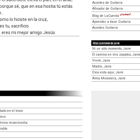
Acordes de Guitarra
porque sé, que en esa hostia tú estás.
Afinador de Guitarra
...
¡nuevo!
Blog de LaCuerda
omo lo hiciste en la cruz,
Aprender a tocar Guitarra
s tu, sacrificio.
Acordes Guitarra
. eres mi mejor amigo Jesús.
Otras canciones de Jaire
Ni un sólo momento, Jaire
El camina en mis zapatos, Jair
Viviré, Jaire
Madre, Jaire
Dios esta aquí, Jaire
Alma Misionera, Jaire
ado en el trono
rero
divina misericordia
rable