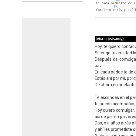
En cada pedacito de es
FA
Completo estás y así t
Letra de Jesús amigo
Hoy, te quiero contar
Si tengo tu amistad l
Después de comulgar
paz
En cada pedacito de e
Estás ahí por mí, por
De ahora en adelante,
Te escondes en el pan
te puedo acompañar, e
Hoy quiero comulgar, 
así de par en par, ere
Dos, mil años atrás a 
y ahí les prometiste q
Y ahora cada vez, que 