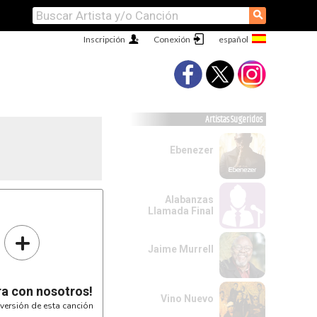
⚲
Inscripción
Conexión
Artistas Sugeridos
Ebenezer
Alabanzas
Llamada Final
m
eliz.

+
A
e mí

A
Jaime Murrell
 paz

A
 das

oy

ra con nosotros!
A7
Vino Nuevo
versión de esta canción