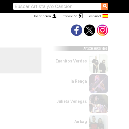
⚲
Inscripción
Conexión
Artistas Sugeridos
Enanitos Verdes
la Renga
Julieta Venegas
Airbag