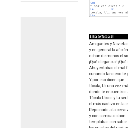
SOL
FA
DO
LAm
Letra de Tócala, Uli
Amiguetes y Novieta
y en general la afición
echan de menos el so
¡Qué elegancia ! ¡Qué 
Ahuyentabas el mal f
cunando tan serio te p
Y por eso dicen que
tócala, Uli una vez m
donde te encuentres al
Tócala Ulises y tu ser
el más castizo en la e
Repeinado a la cerve
y con camisa solaón
templabas con sabor
las suertes del rock an