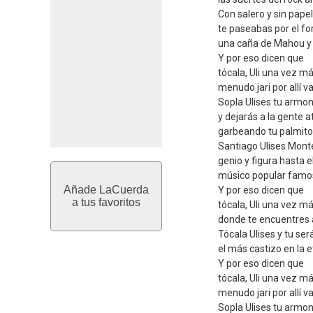
Con salero y sin pape
te paseabas por el fo
una caña de Mahou y 
Y por eso dicen que
tócala, Uli una vez m
menudo jari por allí v
Sopla Ulises tu armon
y dejarás a la gente a
garbeando tu palmito 
Santiago Ulises Mont
genio y figura hasta el
músico popular famo
Añade LaCuerda
Y por eso dicen que
a tus favoritos
tócala, Uli una vez m
donde te encuentres al
Tócala Ulises y tu ser
el más castizo en la e
Y por eso dicen que
tócala, Uli una vez m
menudo jari por allí v
Sopla Ulises tu armon