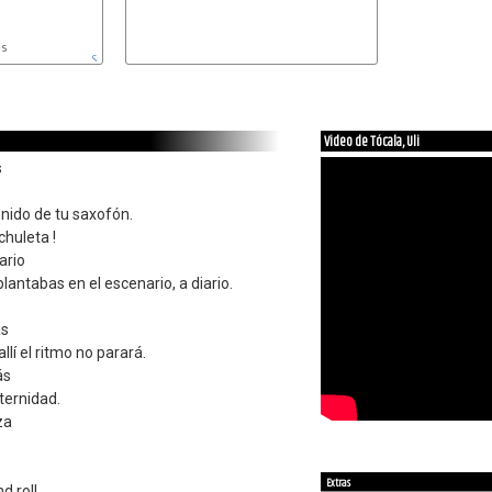
SOL
Video de Tócala, Uli
s
nido de tu saxofón.
chuleta !
ario
lantabas en el escenario, a diario.
ás
lí el ritmo no parará.
ás
ternidad.
za
Extras
d roll.