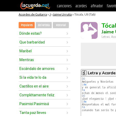
canciones
acordes
afinador
favori
Acordes de Guitarra
»
J
»
Jaime Urrutia
» Tócala, Uli (Tab)
Tócal
Populares
del Artista
Historial
Jaime 
Dónde estas?
Letras, Aco
Que barbaridad
Maribel
Mentiras
Escándalo de amores
Letra y Acorde
Si la vida te lo da
DO
LAm
Castillos en el aire
FA
Complétamente feliz
DO
LAm
Pasimisí Pasimisá
FA
cunando tan serio te 
Tanta paz lleves