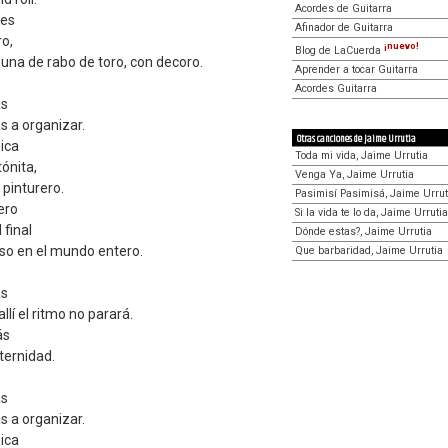
Acordes de Guitarra
les
Afinador de Guitarra
ro,
¡nuevo!
Blog de LaCuerda
una de rabo de toro, con decoro.
Aprender a tocar Guitarra
Acordes Guitarra
ás
as a organizar.
Otras canciones de Jaime Urrutia
ica
Toda mi vida, Jaime Urrutia
tónita,
Venga Ya, Jaime Urrutia
pinturero.
Pasimisí Pasimisá, Jaime Urrut
ero
Si la vida te lo da, Jaime Urrutia
 final
Dónde estas?, Jaime Urrutia
so en el mundo entero.
Que barbaridad, Jaime Urrutia
ás
lí el ritmo no parará.
ás
ternidad.
ás
as a organizar.
ica