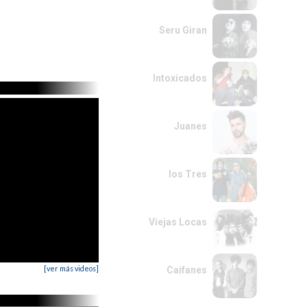
Seru Giran
Intoxicados
Juanes
los Tres
Viejas Locas
[ver más videos]
Caifanes