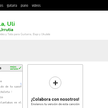
tos
guitarra
piano
videos
a, Uli
Urrutia
rdes y Tabs para Guitarra, Bajo y Ukulele
s
mejor
✓
versión
+
SOL
¡Colabora con nosotros!
SOL
plantabas en el escenario, a diario.

Envíanos tu versión de esta canción