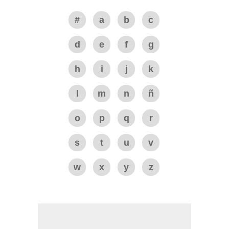
#
a
b
c
d
e
f
g
h
i
j
k
l
m
n
ñ
o
p
q
r
s
t
u
v
w
x
y
z