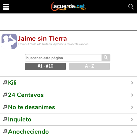
Jaime sin Tierra
Letra y Acordes de Guitarra. Aprende a tocar esta canción
⚲
#1 - #10
A - Z
Kili
24 Centavos
No te desanimes
Inquieto
Anocheciendo