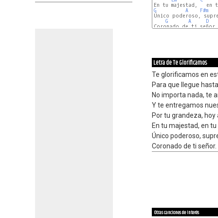
G
A
F#m
Único poderoso, supre
G
A
D
Coronado de ti señor.
Letra de Te Glorificamos
Te glorificamos en es
Para que llegue hasta 
No importa nada, te 
Y te entregamos nues
Por tu grandeza, ho
En tu majestad, en t
Único poderoso, sup
Coronado de ti señor.
Otras canciones de interés