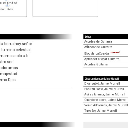
Bm7
mo Dios

Extras
Acordes de Guitarra
ta tierra hoy señor
Afinador de Guitarra
tu reino celestial
¡nuevo!
Blog de LaCuerda
amamos solo a ti
Aprender a tocar Guitarra
tro ser.
Acordes Guitarra
y adoramos
u majestad
Otras canciones de Jaime Murrell
remo Dios
Dios subió, Jaime Murrell
Espíritu Santo, Jaime Murrell
Así es tu amor, Jaime Murrell
Cuando te adoro, Jaime Murrell
Venid Adoremos, Jaime Murrell
Tuyo Soy, Jaime Murrell