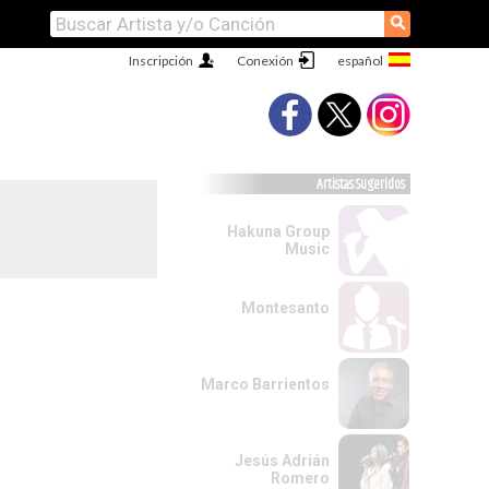
⚲
Inscripción
Conexión
Artistas Sugeridos
Hakuna Group
Music
Montesanto
Marco Barrientos
Jesús Adrián
Romero