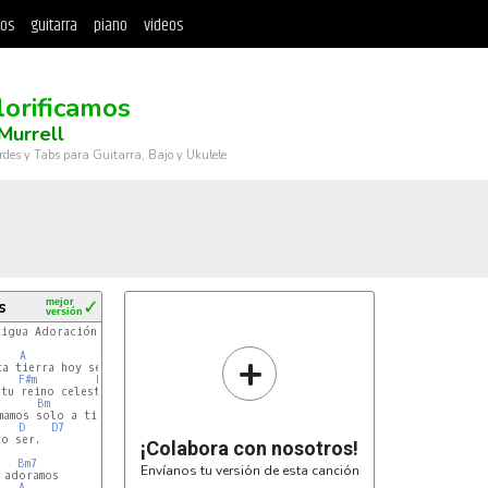
tos
guitarra
piano
videos
lorificamos
Murrell
rdes y Tabs para Guitarra, Bajo y Ukulele
s
mejor
✓
versión
igua Adoración:

+
A
D
F#m
Bm
Bm
D
D7
o ser.

¡Colabora con nosotros!
Bm7
Envíanos tu versión de esta canción
adoramos

A