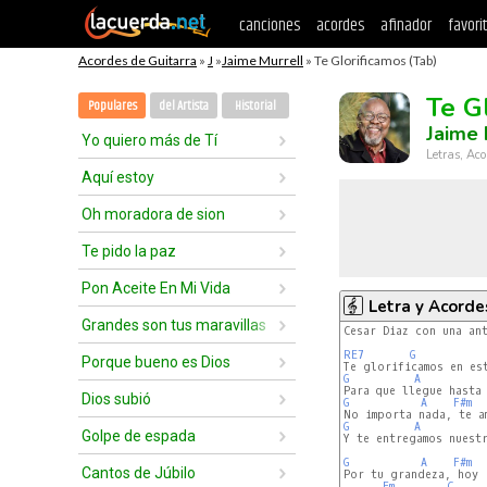
canciones
acordes
afinador
favori
Acordes de Guitarra
»
J
»
Jaime Murrell
» Te Glorificamos (Tab)
Te G
Populares
del Artista
Historial
Jaime 
Yo quiero más de Tí
Letras, Aco
Aquí estoy
Oh moradora de sion
Te pido la paz
Pon Aceite En Mi Vida
Letra y Acorde
Grandes son tus maravillas
Cesar Diaz con una ant
RE7
G
Porque bueno es Dios
G
A
Dios subió
G
A
F#m
G
A
Golpe de espada
Y te entregamos nuestr
G
A
F#m
Cantos de Júbilo
Por tu grandeza, hoy  
Em
C