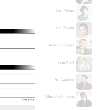
Abel Pintos
Abel Zavala
Jose Luis Reyes
Evan Craft
Art Aguilera
Marcela Gandara
[ver todas]