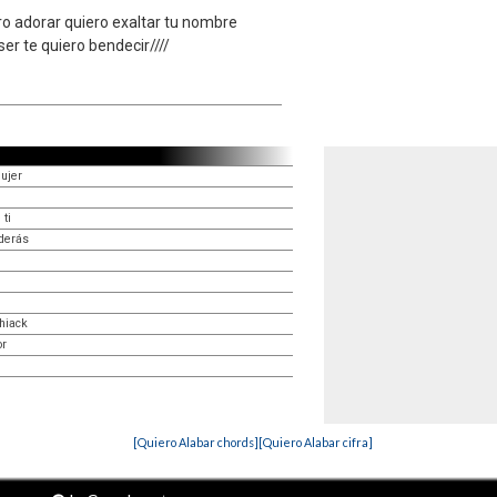
ero adorar quiero exaltar tu nombre
ser te quiero bendecir////
ujer
 ti
derás
hiack
or
[Quiero Alabar chords]
[Quiero Alabar cifra]