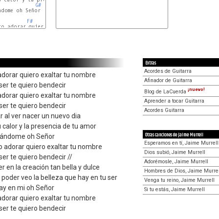
G#
dome oh Señor

F#
C#
F#
C#
Extras
Acordes de Guitarra
adorar quiero exaltar tu nombre
Afinador de Guitarra
ser te quiero bendecir
¡nuevo!
Blog de LaCuerda
adorar quiero exaltar tu nombre
Aprender a tocar Guitarra
ser te quiero bendecir
Acordes Guitarra
ar al ver nacer un nuevo dia
 calor y la presencia de tu amor
Otras canciones de Jaime Murrell
zándome oh Señor
Esperamos en tí, Jaime Murrell
ro adorar quiero exaltar tu nombre
Dios subió, Jaime Murrell
ser te quiero bendecir //
Adorémosle, Jaime Murrell
r en la creación tan bella y dulce
Hombres de Dios, Jaime Murrel
 poder veo la belleza que hay en tu ser
Venga tu reino, Jaime Murrell
hay en mi oh Señor
Si tu estás, Jaime Murrell
adorar quiero exaltar tu nombre
ser te quiero bendecir