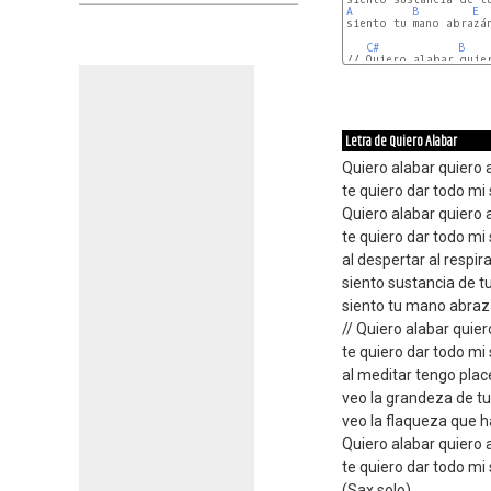
A
B
E
siento tu mano abrazán
C#
B
C#
B
Letra de Quiero Alabar
Quiero alabar quiero 
te quiero dar todo mi 
Quiero alabar quiero 
te quiero dar todo mi 
al despertar al respir
siento sustancia de tu
siento tu mano abra
// Quiero alabar quie
te quiero dar todo mi 
al meditar tengo place
veo la grandeza de tu
veo la flaqueza que 
Quiero alabar quiero 
te quiero dar todo mi 
(Sax solo)