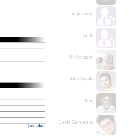
Inspiración
La IBI
Un Corazón
Abel Zavala
Elim
l
Coalo Zamorano
[ver todas]