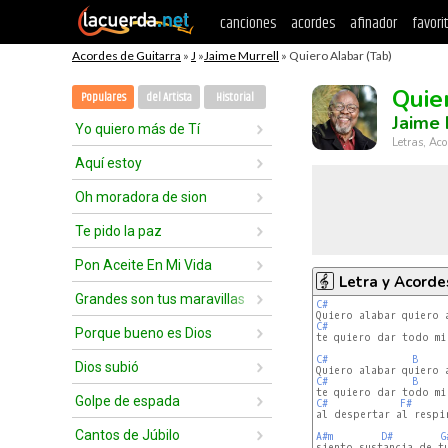
canciones
acordes
afinador
favori
Acordes de Guitarra
»
J
»
Jaime Murrell
» Quiero Alabar (Tab)
Quie
Populares
del Artista
Historial
Jaime 
Yo quiero más de Tí
Letras, Aco
Aquí estoy
Oh moradora de sion
Te pido la paz
Pon Aceite En Mi Vida
Letra y Acorde
Grandes son tus maravillas
C#
C#
Porque bueno es Dios
C#
B
Dios subió
C#
B
Golpe de espada
C#
F#
al despertar al respir
Cantos de Júbilo
A#m
D#
G