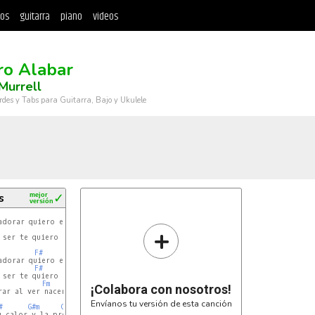
tos
guitarra
piano
videos
ro Alabar
Murrell
rdes y Tabs para Guitarra, Bajo y Ukulele
s
mejor
✓
versión
+
F#
C#
F#
C#
Fm
F#
A
¡Colabora con nosotros!
ar al ver nacer un nuevo dia

Envíanos tu versión de esta canción
#
G#m
C#
F#