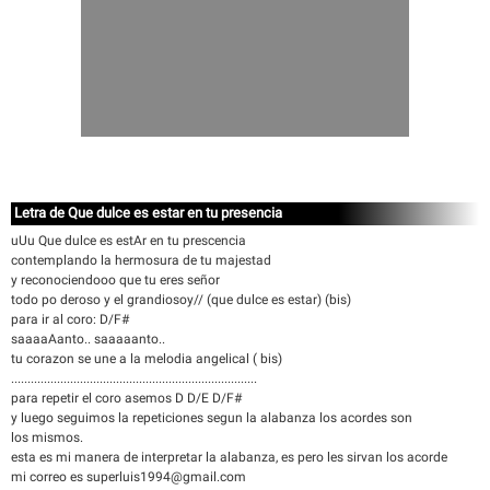
Letra de Que dulce es estar en tu presencia
uUu Que dulce es estAr en tu prescencia
contemplando la hermosura de tu majestad
y reconociendooo que tu eres señor
todo po deroso y el grandiosoy// (que dulce es estar) (bis)
para ir al coro: D/F#
saaaaAanto.. saaaaanto..
tu corazon se une a la melodia angelical ( bis)
...........................................................................
para repetir el coro asemos D D/E D/F#
y luego seguimos la repeticiones segun la alabanza los acordes son
los mismos.
esta es mi manera de interpretar la alabanza, es pero les sirvan los acorde
mi correo es superluis1994@gmail.com