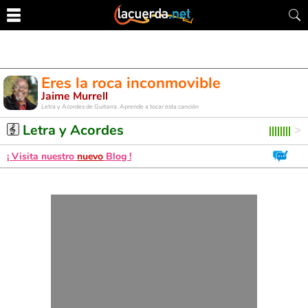
Eres la roca inconmovible
Jaime Murrell
Letra y Acordes de Guitarra. Aprende a tocar esta canción
Letra y Acordes
¡ Visita nuestro
nuevo
Blog !