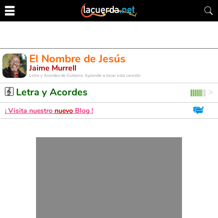
El Nombre de Jesús
Jaime Murrell
Letra y Acordes de Guitarra. Aprende a tocar esta canción
Letra y Acordes
¡ Visita nuestro
nuevo
Blog !