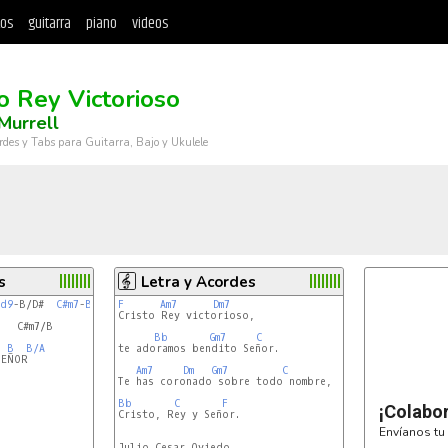
tos
guitarra
piano
videos
to Rey Victorioso
Murrell
rdes y Tabs para Guitarra, Bajo y Ukulele
s
Letra y Acordes
dd9
-B/D#  
C#m7
-
B
Aadd9
F
-
A/B
Am7
Dm7
Cristo Rey victorioso,

   C#m7/B



Bb
Gm7
C
B
B/A
te adoramos bendito Señor.

EÑOR

Am7
Dm
Gm7
C
Te has coronado sobre todo nombre,

Bb
C
F
¡Colabo
Cristo, Rey y Señor.

Envíanos tu 
Julio Cesar Oviedo
