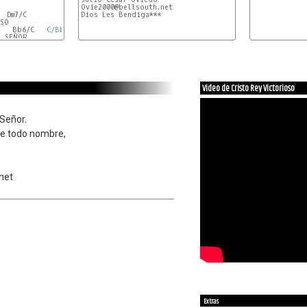
Ovie2000@bellsouth.net

  Dm7/C

Dios Les Bendiga***
SO

    Bb6/C   
C/Bb
 SEÑOR

Video de Cristo Rey Victorioso
Señor.
re todo nombre,
net
Extras