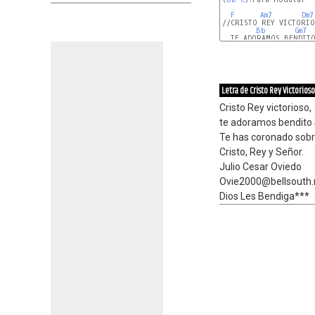
F
Am7
Dm7
//CRISTO REY VICTORIO
Bb
Gm7
 
  TE ADORAMOS BENDITO
F/A
Letra de Cristo Rey Victorioso
Cristo Rey victorioso,
te adoramos bendito 
Te has coronado sob
Cristo, Rey y Señor.
Julio Cesar Oviedo
Ovie2000@bellsouth.
Dios Les Bendiga***