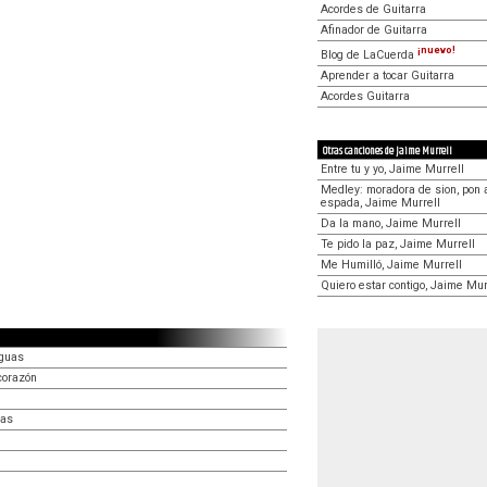
Acordes de Guitarra
Afinador de Guitarra
¡nuevo!
Blog de LaCuerda
Aprender a tocar Guitarra
Acordes Guitarra
Otras canciones de Jaime Murrell
Entre tu y yo, Jaime Murrell
Medley: moradora de sion, pon a
espada, Jaime Murrell
Da la mano, Jaime Murrell
Te pido la paz, Jaime Murrell
Me Humilló, Jaime Murrell
Quiero estar contigo, Jaime Mur
aguas
corazón
ras