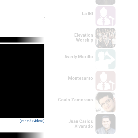
La IBI
Elevation
Worship
Averly Morillo
Montesanto
Coalo Zamorano
[ver más videos]
Juan Carlos
Alvarado