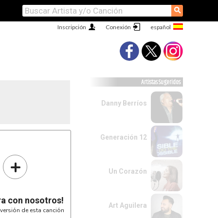
⚲
Inscripción
Conexión
Artistas Sugeridos
Danny Berríos
Generación 12
+
Un Corazón
ra con nosotros!
Art Aguilera
versión de esta canción