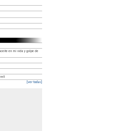
ceite en mi vida y golpe de
rell
[ver todas]