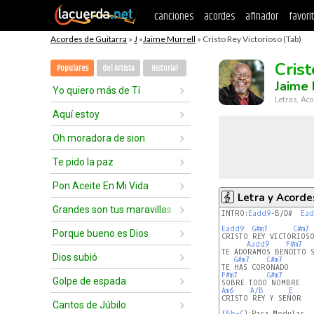
canciones
acordes
afinador
favori
Acordes de Guitarra
»
J
»
Jaime Murrell
» Cristo Rey Victorioso (Tab)
Cris
Populares
del Artista
Historial
Jaime 
Yo quiero más de Tí
Letras, Aco
Aquí estoy
Oh moradora de sion
Te pido la paz
Pon Aceite En Mi Vida
Letra y Acorde
Grandes son tus maravillas
INTRO:
Eadd9
-B/D#  
Ea
Eadd9
G#m7
C#m7
 
Porque bueno es Dios
CRISTO REY VICTORIOSO
Aadd9
F#m7
TE ADORAMOS BENDITO S
Dios subió
G#m7
C#m7
F#m7
G#m7
Golpe de espada
Am6
A/B
E
CRISTO REY Y SEÑOR

Cantos de Júbilo
(
Bb
-
C
):Para Modular
