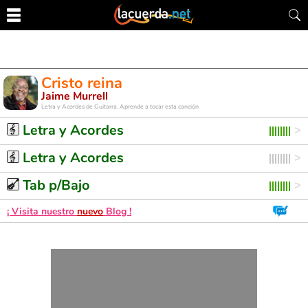
Cristo reina
Jaime Murrell
Letra y Acordes de Guitarra. Aprende a tocar esta canción
Letra y Acordes
Letra y Acordes
Tab p/Bajo
¡ Visita nuestro
nuevo
Blog !