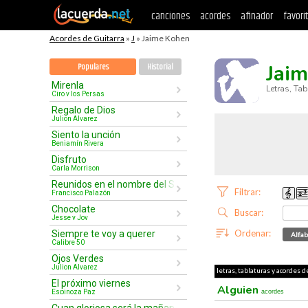
canciones
acordes
afinador
favori
Acordes de Guitarra
»
J
» Jaime Kohen
Jai
Populares
Historial
Mirenla
Letras, Ta
Ciro y los Persas
Regalo de Dios
Julion Alvarez
Siento la unción
Benjamín Rivera
Disfruto
Carla Morrison
Reunidos en el nombre del Señor
Filtrar:
Francisco Palazón
Chocolate
Buscar:
Jesse y Joy
Ordenar:
Siempre te voy a querer
Alfab
Calibre 50
Ojos Verdes
Julion Alvarez
letras, tablaturas y acordes 
El próximo viernes
Alguien
Espinoza Paz
acordes