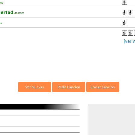
des
ibertad
acordes
es
[ver 
Ver Nuevas
Pedir Canción
Enviar Canción