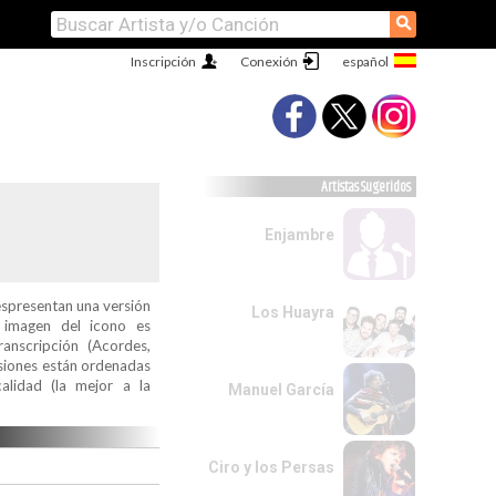
⚲
Inscripción
Conexión
Artistas Sugeridos
Enjambre
espresentan una versión
Los Huayra
a imagen del icono es
ranscripción (Acordes,
ersiones están ordenadas
alidad (la mejor a la
Manuel García
Ciro y los Persas