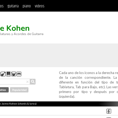
tos
guitarra
piano
videos
me Kohen
blaturas y Acordes de Guitarra
Cada uno de los iconos a la derecha r
de la canción correspondiente. L
⚲
×
diferente en función del tipo de t
Tablatura, Tab para Bajo, etc). Las v
ético
Popularidad
primero por tipo y después por c
izquierda).
de Jaime Kohen (chords & lyrics)