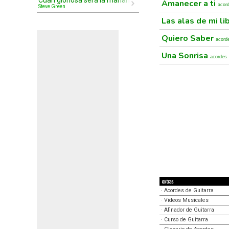
Cuan gloriosa será la mañana
Amanecer a ti
acor
Steve Green
Las alas de mi l
Quiero Saber
acord
Una Sonrisa
acordes
extras
·
Acordes de Guitarra
·
Videos Musicales
·
Afinador de Guitarra
·
Curso de Guitarra