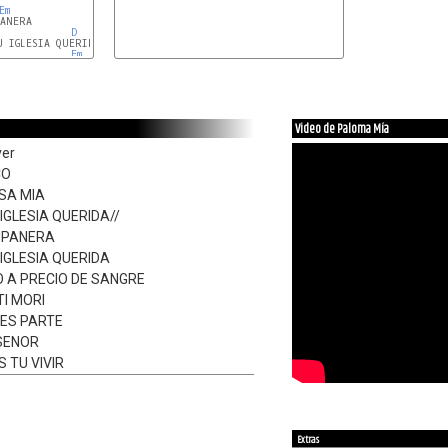
Em
ANERA

D
 IGLESIA QUERIDA

Em
Video de Paloma Mía
ver
CO
SA MIA
 IGLESIA QUERIDA//
MPANERA
 IGLESIA QUERIDA
 A PRECIO DE SANGRE
TI MORI
ES PARTE
 SENOR
 TU VIVIR
Extras