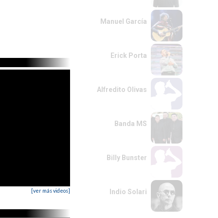
Manuel García
Erick Porta
Alfredito Olivas
Banda MS
Billy Bunster
[ver más videos]
Indio Solari