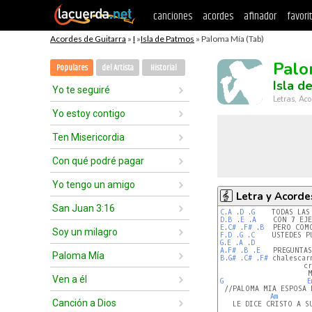
canciones
acordes
afinador
favori
Acordes de Guitarra
»
I
»
Isla de Patmos
» Paloma Mía (Tab)
Palo
Populares
del Artista
Historial
Isla d
Yo te seguiré
Letras, Aco
Yo estoy contigo
Ten Misericordia
Con qué podré pagar
Yo tengo un amigo
Letra y Acorde
San Juan 3:16
C
.
A 
.
D 
.
G
D
.
B 
.
E 
.
A
    CON 7 EJ
E
.
C# 
.
F# 
.
B
Soy un milagro
F
.
D 
.
G 
.
C
G
.
E 
.
A 
.
D
A
.
F# 
.
B 
.
E
Paloma Mía
B
.
G# 
.
C# 
.
F#
 chalescar
                    cr
Ven a él
G
E
 //PALOMA MIA ESPOSA M
Am
Canción a Dios
   LE DICE CRISTO A SU