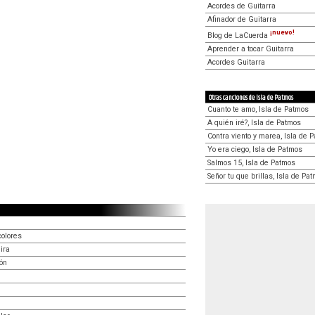
Acordes de Guitarra
Afinador de Guitarra
¡nuevo!
Blog de LaCuerda
Aprender a tocar Guitarra
Acordes Guitarra
Otras canciones de Isla de Patmos
Cuanto te amo, Isla de Patmos
A quién iré?, Isla de Patmos
Contra viento y marea, Isla de 
Yo era ciego, Isla de Patmos
Salmos 15, Isla de Patmos
Señor tu que brillas, Isla de Pa
colores
ira
ón