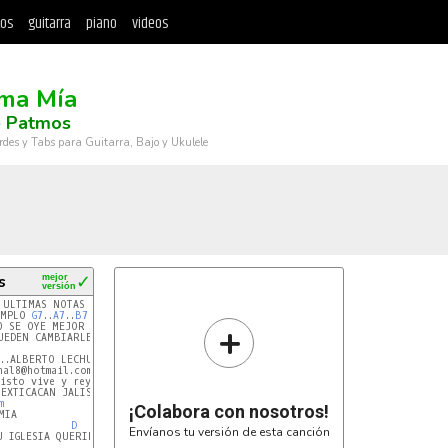
tos
guitarra
piano
videos
ma Mía
e Patmos
rdes y Tabs para Guitarra, Bajo y Ukulele
s
mejor
✓
versión
EMPLO 
G7
..
A7
..
B7
..
C7
..
D7
..
E7
..
F#7
+
nal8@hotmail.com

isto vive y reyna 4ever

m
¡Colabora con nosotros!
IA

D
Envíanos tu versión de esta canción
 IGLESIA QUERIDA//
