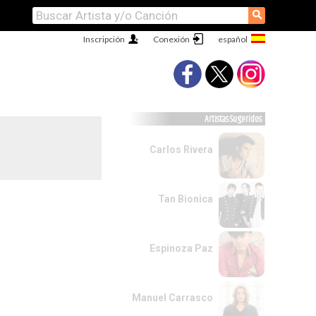
⚲
Inscripción
Conexión
Artistas Sugeridos
Carlos Rivera
Tan Bionica
Espinoza Paz
Manuel Carrasco