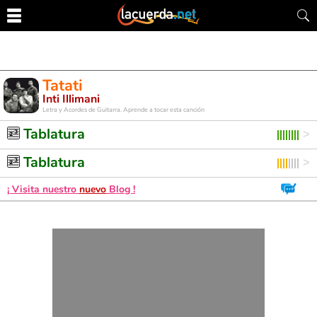
Tatati
Inti Illimani
Letra y Acordes de Guitarra. Aprende a tocar esta canción
Tablatura
Tablatura
¡ Visita nuestro
nuevo
Blog !