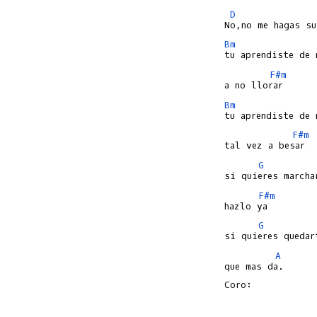
D
Bm
F#m
Bm
F#m
G
F#m
G
A
que mas da.

Coro:
