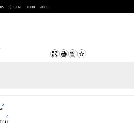
tos
guitarra
piano
videos
s
G
G