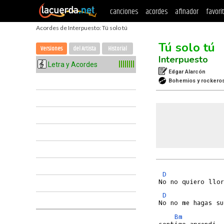
canciones
acordes
afinador
favori
Acordes de Interpuesto: Tú solo tú
Tú solo tú
Versiones
del Artista
Historial
Interpuesto
Letra y Acordes
Edgar Alarcón
Bohemios y rockero
D
D
Bm