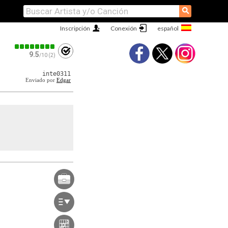
⚲
Inscripción
Conexión
9.5
/10 (2)
inte0311
Enviado por
Edgar