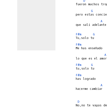
D
G
A
que sali adelante

F#m
G
F#m
A
F#m
G
F#m
A
hacerme cambiar

D