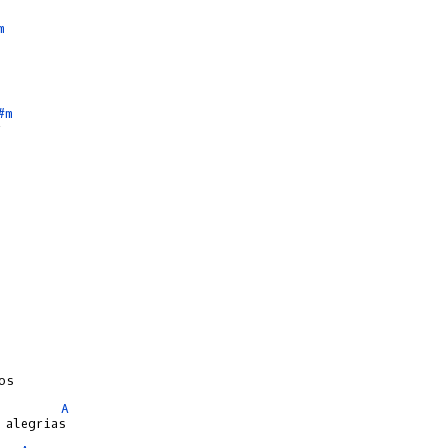
m
#m
A