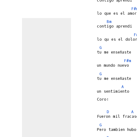
F#
Bm
F
G
F#m
G
A
un sentimiento 

Coro:

D
A
G