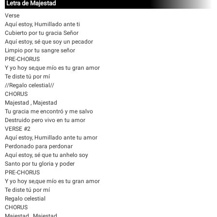
Letra de Majestad
Verse
Aquí estoy, Humillado ante ti
Cubierto por tu gracia Señor
Aquí estoy, sé que soy un pecador
Limpio por tu sangre señor
PRE-CHORUS
Y yo hoy se,que mío es tu gran amor
Te diste tú por mí
//Regalo celestial//
CHORUS
Majestad , Majestad
Tu gracia me encontró y me salvo
Destruido pero vivo en tu amor
VERSE #2
Aquí estoy, Humillado ante tu amor
Perdonado para perdonar
Aquí estoy, sé que tu anhelo soy
Santo por tu gloria y poder
PRE-CHORUS
Y yo hoy se,que mío es tu gran amor
Te diste tú por mí
Regalo celestial
CHORUS
Majestad , Majestad