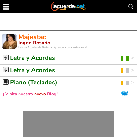
Majestad
Ingrid Rosario
Letra y Acordes de Guitarra. Aprende a tocar esta canción
Letra y Acordes
Letra y Acordes
Piano (Teclados)
¡ Visita nuestro
nuevo
Blog !