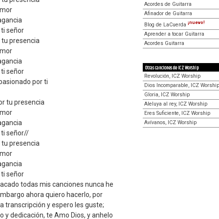
Acordes de Guitarra
amor
Afinador de Guitarra
agancia
¡nuevo!
Blog de LaCuerda
ti señor
Aprender a tocar Guitarra
 tu presencia
Acordes Guitarra
amor
agancia
Otras canciones de ICZ Worship
ti señor
Revolución, ICZ Worship
pasionado por ti
Dios Incomparable, ICZ Worshi
Gloria, ICZ Worship
or tu presencia
Aleluya al rey, ICZ Worship
amor
Eres Suficiente, ICZ Worship
agancia
Avívanos, ICZ Worship
ti señor//
 tu presencia
amor
agancia
ti señor
acado todas mis canciones nunca he
embargo ahora quiero hacerlo, por
a transcripción y espero les guste;
 y dedicación, te Amo Dios, y anhelo