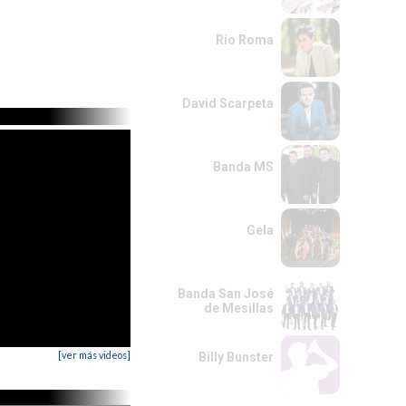
Río Roma
David Scarpeta
Banda MS
Gela
Banda San José
de Mesillas
[ver más videos]
Billy Bunster