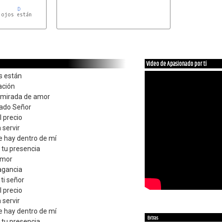
D
Video de Apasionado por tí
os están
ación
 mirada de amor
mado Señor
l precio
 servir
e hay dentro de mí
 tu presencia
amor
agancia
ti señor
l precio
 servir
e hay dentro de mí
Extras
 tu presencia