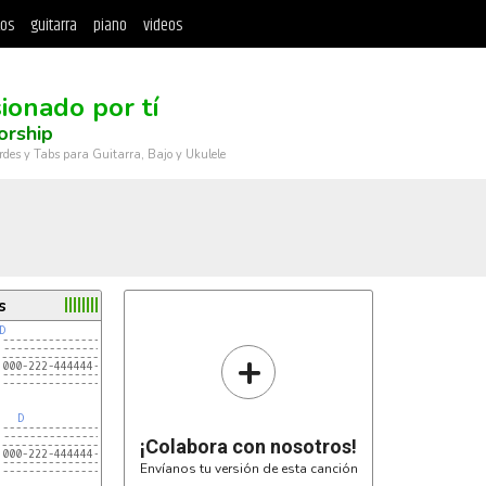
tos
guitarra
piano
videos
ionado por tí
orship
rdes y Tabs para Guitarra, Bajo y Ukulele
s
D
|------------------------
|------------------------
+
|---------------1-2-1----
|000-222-444444-------4--
|------------------------
|------------------------
D
|------------------------
|------------------------
¡Colabora con nosotros!
|---------------1-2-1----
|000-222-444444-------4--
|------------------------
Envíanos tu versión de esta canción
|------------------------