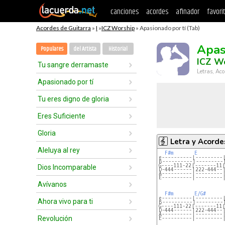
canciones
acordes
afinador
favori
Acordes de Guitarra
»
I
»
ICZ Worship
» Apasionado por tí (Tab)
Apas
Populares
del Artista
Historial
ICZ W
Tu sangre derramaste
Letras, Aco
Apasionado por tí
Tu eres digno de gloria
Eres Suficiente
Gloria
Letra y Acorde
Aleluya al rey
F#m
E
e----------|---------
B----------|---------
G----111-22|-------11
Dios Incomparable
D-444------|222-444--
A----------|---------
E----------|---------
Avívanos
F#m
E/G#
e----------|---------
Ahora vivo para ti
B----------|---------
G----111-22|-------11
D-444------|222-444--
A----------|---------
Revolución
E----------|---------