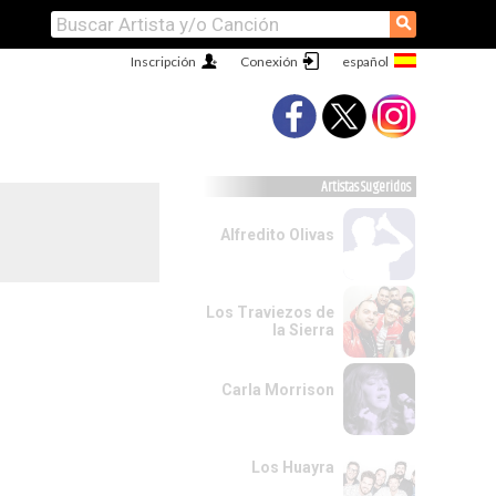
⚲
Inscripción
Conexión
Artistas Sugeridos
Alfredito Olivas
Los Traviezos de
la Sierra
Carla Morrison
Los Huayra