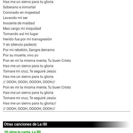
Has me un siervo para tu gloria
Soberano e inmortal
Coronado en majestad
Lavando mí ser
Inocente de maldad
Mas cargo mi iniquidad
Tomando así mi lugar
Herido fue por mi transgresión
Y en silencio padeció
Por mi rebelión, Sangre derramo
Por su muerte, vivo yo
Pon en mí la misma mente, Tu buen Cristo
Has me un siervo para tu gloria
Tomare mi cruz, Te seguiré Jesús
Has me un siervo para tu gloria
// OOOH, OOOH, OOOOH, OOOH//
Pon en mí la misma mente, Tu buen Cristo
Has me un siervo para tu gloria
Tomare mi cruz, Te seguiré Jesús
Has me un siervo para tu gloria//
// OOOH, OOOH, OOOOH, OOOH//
Otras canciones de La IBI
Mi alma te canta, La IBI