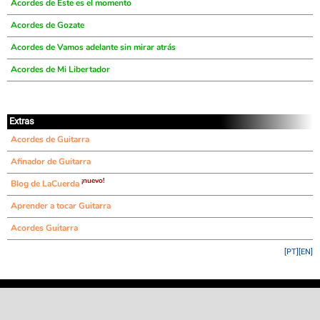
Acordes de Este es el momento
Acordes de Gozate
Acordes de Vamos adelante sin mirar atrás
Acordes de Mi Libertador
Extras
Acordes de Guitarra
Afinador de Guitarra
¡nuevo!
Blog de LaCuerda
Aprender a tocar Guitarra
Acordes Guitarra
[PT]
[EN]
©
LaCuerda
.net
·
·
·
aviso legal
privacidad
contacto