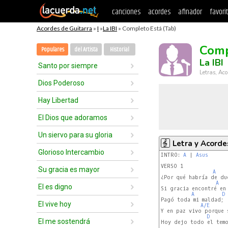
canciones
acordes
afinador
favori
Acordes de Guitarra
»
I
»
La IBI
» Completo Está (Tab)
Comp
Populares
del Artista
Historial
La IBI
Santo por siempre
Letras, Aco
Dios Poderoso
Hay Libertad
El Dios que adoramos
Un siervo para su gloria
Letra y Acorde
Glorioso Intercambio
INTRO: 
A
 | 
Asus
VERSO 1

Su gracia es mayor
A
¿Por qué habría de dud
A
El es digno
Si gracia encontré en 
A
D
Pagó toda mi maldad;  
El vive hoy
A/E
Y en paz vivo porque s
D
El me sostendrá
Hoy dejo todo el temo