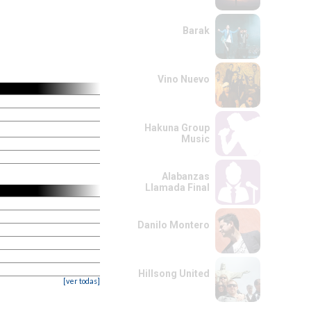
Barak
Vino Nuevo
Hakuna Group
Music
Alabanzas
Llamada Final
Danilo Montero
Hillsong United
[ver todas]