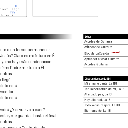
D
F#m
D
Extras
Acordes de Guitarra
Afinador de Guitarra
udar o en temor permanecer
¡nuevo!
Blog de LaCuerda
 Jesús? Claro es mi futuro en Él
Aprender a tocar Guitarra
; ya no hay más condenación
Acordes Guitarra
sé mi Padre me trajo a Él
r atrás
Otras canciones de La IBI
o llegó
Mi alma te canta, La IBI
leto está
Ten misericordia de mí, La IBI
vencedor
Al mundo paz, La IBI
leto está
Hay Libertad, La IBI
Todo lo que respira, La IBI
endrá ¿Y si vuelvo a caer?
Eternamente, La IBI
nfiar; me guardas hasta el final
r atrás
hermanos en Cristo, desde