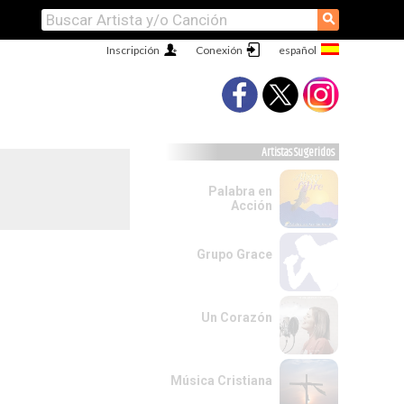
⚲
Inscripción
Conexión
Artistas Sugeridos
Palabra en
Acción
Grupo Grace
Un Corazón
Música Cristiana