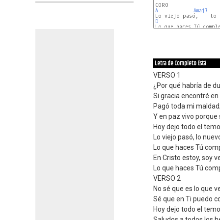
A
Amaj7
D
F#m
Letra de Completo Está
VERSO 1
¿Por qué habría de d
Si gracia encontré en
Pagó toda mi maldad
Y en paz vivo porque 
Hoy dejo todo el temo
Lo viejo pasó, lo nuev
Lo que haces Tú comp
En Cristo estoy, soy 
Lo que haces Tú comp
VERSO 2
No sé que es lo que v
Sé que en Ti puedo co
Hoy dejo todo el temo
Saludos a todos los 