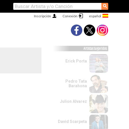
⚲
Inscripción
Conexión
Artistas Sugeridos
Erick Porta
Pedro Tata
Barahona
Julion Alvarez
David Scarpeta