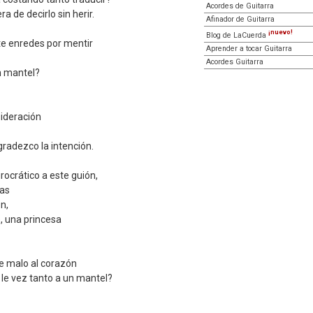
Acordes de Guitarra
a de decirlo sin herir.
Afinador de Guitarra
¡nuevo!
Blog de LaCuerda
 te enredes por mentir
Aprender a tocar Guitarra
Acordes Guitarra
n mantel?
ideración
radezco la intención.
rocrático a este guión,
eas
n,
, una princesa
e malo al corazón
 le vez tanto a un mantel?