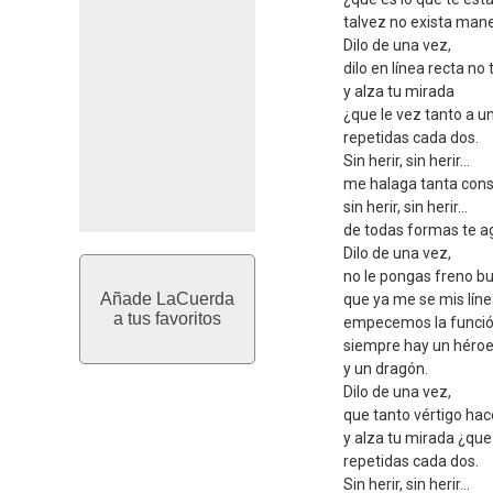
talvez no exista maner
Dilo de una vez,
dilo en línea recta no
y alza tu mirada
¿que le vez tanto a u
repetidas cada dos.
Sin herir, sin herir...
me halaga tanta cons
sin herir, sin herir...
de todas formas te ag
Dilo de una vez,
no le pongas freno bu
Añade LaCuerda
que ya me se mis lín
a tus favoritos
empecemos la funció
siempre hay un héroe
y un dragón.
Dilo de una vez,
que tanto vértigo hac
y alza tu mirada ¿que
repetidas cada dos.
Sin herir, sin herir...