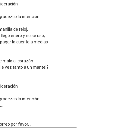
ideración
radezco la intención.
anilla de reloj,
llegó enero y no se usó,
pagar la cuenta a medias
e malo al corazón
 le vez tanto a un mantel?
ideración
radezco la intención.
..

rreo por favor. . .