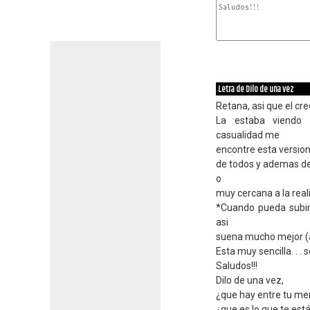
Saludos!!!

G
G/C
Letra de Dilo de una vez
Retana, asi que el cred
La estaba viendo
casualidad me
encontre esta version.
de todos y ademas d
o
muy cercana a la realid
*Cuando pueda subir
asi
suena mucho mejor (au
Esta muy sencilla. . . s
Saludos!!!
Dilo de una vez,
¿que hay entre tu me
¿que es lo que te est