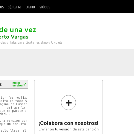
tos
guitarra
piano
videos
 de una vez
rto Vargas
rdes y Tabs para Guitarra, Bajo y Ukulele
s
mejor
✓
versión


+
cion fue realizada originalmente por Aarón

dito es todo suyo. . .

agina de Humberto cuando de casualidad me

 . .asi que la pongo aca para facilidad

que me parece que está 100% correcta o

dad. . .

una version con los arpegios, porque asi

¡Colabora con nosotros!
que un poquito mas dificil)!!!

Envíanos tu versión de esta canción
 solo llevar el tambito a tempo. . .
