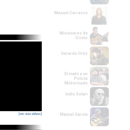
Manuel Carrasco
Misioneros de
Cristo
Gerardo Ortiz
El mató a un
Policía
Motorizado
Indio Solari
[ver más videos]
Manuel García