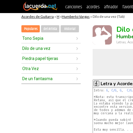
canciones
acordes
afinador
favori
Acordes de Guitarra
»
H
»
Humberto Vargas
» Dilo de una vez (Tab)
Dilo
Populares
del Artista
Historial
Humbe
Tono Sepia
Letras, Aco
Dilo de una vez
Piedra papel tijeras
Otra Vez
De un fantasma
Letra y Acorde
Intro: 
G
, 
C/G
, 
G
,  
C/G
.
*Nota: esta transcrip
Retana, asi que el cre
La estaba viendo la p
encontre esta version.
de todos y ademas de 
muy cercana a la reali
*Cuando pueda subiré 
suena mucho mejor (aun
Esta muy sencilla. . .