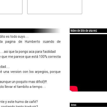
Video de Dilo de una vez
ito es todo suyo. . .
 la pagina de Humberto cuando de
 . .asi que la pongo aca para facilidad
e que me parece que está 100% correcta
ad. . .
é una version con los arpegios, porque
nque un poquito mas dificil)!!!
olo llevar el tambito a tempo. . .
nte y este humo de café?
Extras
á costando tanto traducir?