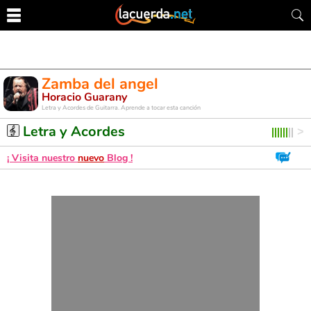
Zamba del angel
Horacio Guarany
Letra y Acordes de Guitarra. Aprende a tocar esta canción
Letra y Acordes
¡ Visita nuestro
nuevo
Blog !