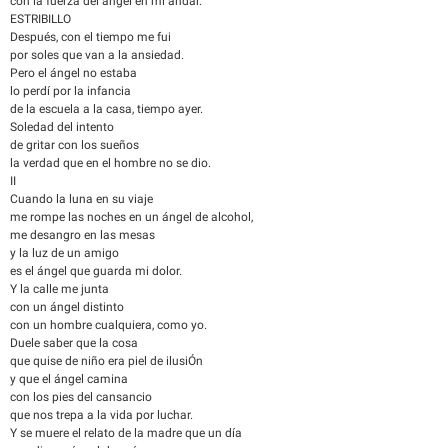
con la fuerza del ángel en mi andar.
ESTRIBILLO
Después, con el tiempo me fui
por soles que van a la ansiedad.
Pero el ángel no estaba
lo perdí por la infancia
de la escuela a la casa, tiempo ayer.
Soledad del intento
de gritar con los sueños
la verdad que en el hombre no se dio.
II
Cuando la luna en su viaje
me rompe las noches en un ángel de alcohol,
me desangro en las mesas
y la luz de un amigo
es el ángel que guarda mi dolor.
Y la calle me junta
con un ángel distinto
con un hombre cualquiera, como yo.
Duele saber que la cosa
que quise de niño era piel de ilusiÓn
y que el ángel camina
con los pies del cansancio
que nos trepa a la vida por luchar.
Y se muere el relato de la madre que un día