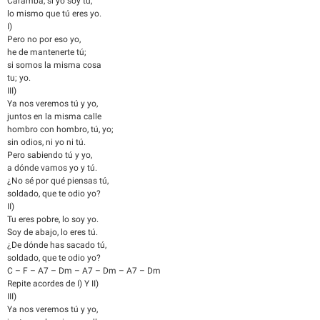
Caramba, si yo soy tú,
lo mismo que tú eres yo.
I)
Pero no por eso yo,
he de mantenerte tú;
si somos la misma cosa
tu; yo.
III)
Ya nos veremos tú y yo,
juntos en la misma calle
hombro con hombro, tú, yo;
sin odios, ni yo ni tú.
Pero sabiendo tú y yo,
a dónde vamos yo y tú.
¿No sé por qué piensas tú,
soldado, que te odio yo?
II)
Tu eres pobre, lo soy yo.
Soy de abajo, lo eres tú.
¿De dónde has sacado tú,
soldado, que te odio yo?
C – F – A7 – Dm – A7 – Dm – A7 – Dm
Repite acordes de I) Y II)
III)
Ya nos veremos tú y yo,