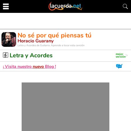
No sé por qué piensas tú
Horacio Guarany
Letra y Acordes de Guitarra. Aprende a tocar esta canción
Letra y Acordes
¡ Visita nuestro
nuevo
Blog !