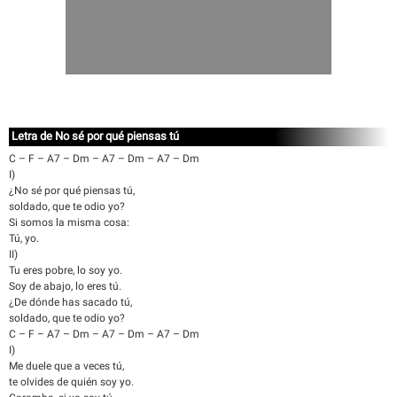
Letra de No sé por qué piensas tú
C – F – A7 – Dm – A7 – Dm – A7 – Dm
I)
¿No sé por qué piensas tú,
soldado, que te odio yo?
Si somos la misma cosa:
Tú, yo.
II)
Tu eres pobre, lo soy yo.
Soy de abajo, lo eres tú.
¿De dónde has sacado tú,
soldado, que te odio yo?
C – F – A7 – Dm – A7 – Dm – A7 – Dm
I)
Me duele que a veces tú,
te olvides de quién soy yo.