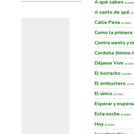
A qué saben
acorde
A santo de qué
ac
Calle Pena
acordes
Como la primera
Contra viento y 
Cordoba (himno 
Déjame Vivir
acorde
El borracho
acordes
El embustero
acord
El único
acordes
Esperar y espera
Esta noche
acordes
Hoy
acordes