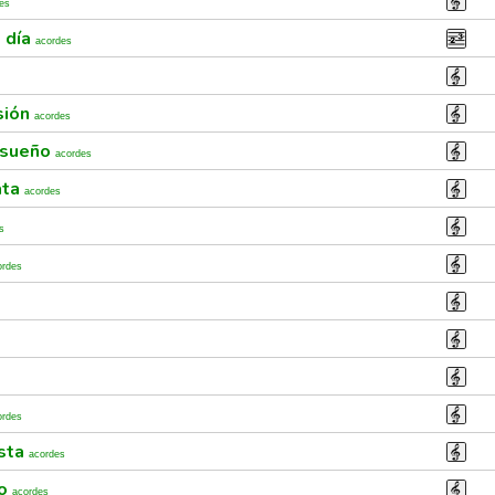
es
 día
acordes
sión
acordes
n sueño
acordes
ata
acordes
s
ordes
ordes
esta
acordes
go
acordes