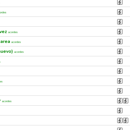
s
ordes
 vez
acordes
marea
acordes
nuevo)
acordes
s
es
r
acordes