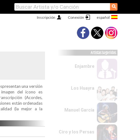
⚲
Inscripción
Conexión
Artistas Sugeridos
Enjambre
espresentan una versión
Los Huayra
a imagen del icono es
ranscripción (Acordes,
ersiones están ordenadas
alidad (la mejor a la
Manuel García
Ciro y los Persas