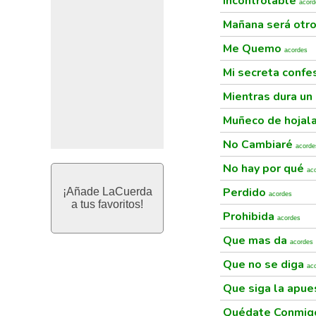
Incontrolable
acord
Mañana será otro
Me Quemo
acordes
Mi secreta confe
Mientras dura u
Muñeco de hojal
No Cambiaré
acorde
No hay por qué
ac
Perdido
¡Añade LaCuerda
acordes
a tus favoritos!
Prohibida
acordes
Que mas da
acordes
Que no se diga
ac
Que siga la apu
Quédate Conmi