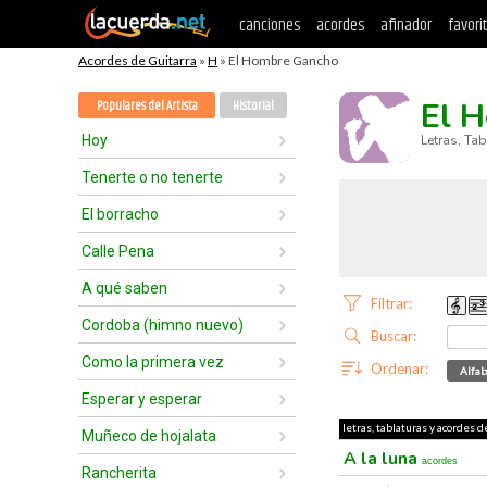
canciones
acordes
afinador
favori
Acordes de Guitarra
»
H
» El Hombre Gancho
El 
Populares del Artista
Historial
Hoy
Letras, Ta
Tenerte o no tenerte
El borracho
Calle Pena
A qué saben
Filtrar:
Cordoba (himno nuevo)
Buscar:
Como la primera vez
Ordenar:
Alfab
Esperar y esperar
letras, tablaturas y acordes 
Muñeco de hojalata
A la luna
acordes
Rancherita