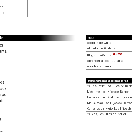
os

po

des
Extras
Acordes de Guitarra
es
Afinador de Guitarra
arta
¡nuevo!
Blog de LaCuerda
Aprender a tocar Guitarra
Acordes Guitarra
Otras canciones de Los Hijos de Barrón
ses
Ya lo superé, Los Hijos de Barr
esos
Niégame, Los Hijos de Barrón
erpo
No va ser tan fácil, Los Hijos d
rdo
Me Gustas, Los Hijos de Barró
Consejos del viejo, Los Hijos d
Ya Ves, Los Hijos de Barrón
s
o
es