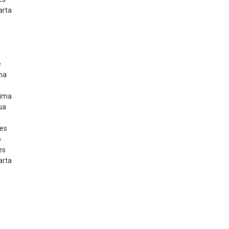
arta
e
ma
rima
ua
ses
o
es
arta