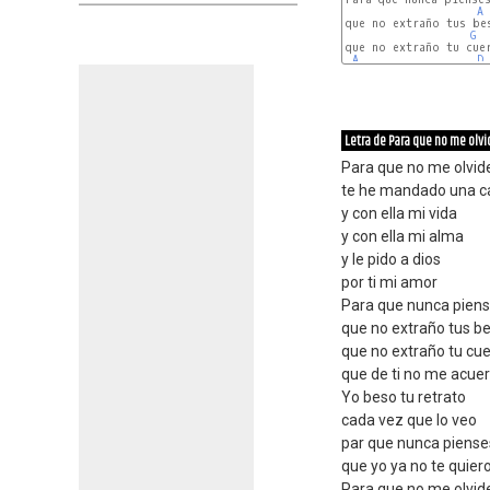
A
que no extraño tus bes
G
que no extraño tu cuer
A
D
Letra de Para que no me olvi
Para que no me olvid
te he mandado una c
y con ella mi vida
y con ella mi alma
y le pido a dios
por ti mi amor
Para que nunca pien
que no extraño tus b
que no extraño tu cu
que de ti no me acue
Yo beso tu retrato
cada vez que lo veo
par que nunca piense
que yo ya no te quier
Para que no me olvid