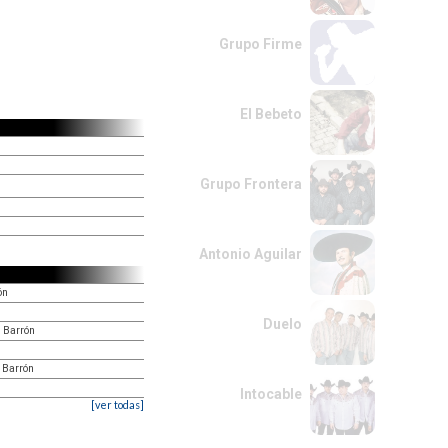
Grupo Firme
El Bebeto
Grupo Frontera
Antonio Aguilar
ón
Duelo
e Barrón
n
e Barrón
Intocable
[ver todas]