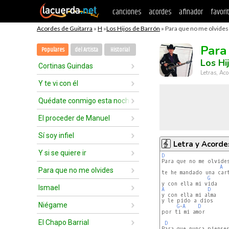
canciones
acordes
afinador
favori
Acordes de Guitarra
»
H
»
Los Hijos de Barrón
» Para que no me olvides 
Para
Populares
del Artista
Historial
Los Hi
Cortinas Guindas
Letras, Aco
Y te vi con él
Quédate conmigo esta noche
El proceder de Manuel
Sí soy infiel
Letra y Acorde
Y si se quiere ir
D
A
Para que no me olvides
te he mandado una cart
G
Ismael
A
D
y con ella mi alma

y le pido a dios

Niégame
G
-
A
D
por ti mi amor

El Chapo Barrial
D
Para que nunca pienses