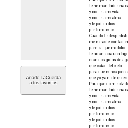
te he mandado una c
y con ella mi vida
y con ella mi alma
y le pido a dios
por ti mi amor
Cuando te despedist
me miraste con lasti
parecía que mi dolor
te arrancaba una lag
eran dos gotas de ag
que caían del cielo
para que nunca pien
Añade LaCuerda
que yo ya no te quier
a tus favoritos
Para que no me olvid
te he mandado una c
y con ella mi vida
y con ella mi alma
y le pido a dios
por ti mi amor
y le pido a dios
por ti mi amor