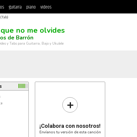
tos
guitarra
piano
videos
(Tab)
 que no me olvides
jos de Barrón
rdes y Tabs para Guitarra, Bajo y Ukulele
s
+
a

¡Colabora con nosotros!
Envíanos tu versión de esta canción

