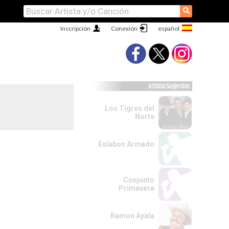
⚲
Inscripción
Conexión
Artistas Sugeridos
Los Tigres del
Norte
Eslabon Armado
Conjunto
Primavera
Ramon Ayala