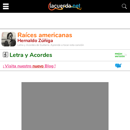
Raíces americanas
Hernaldo Zúñiga
Letra y Acordes de Guitarra. Aprende a tocar esta canción
Letra y Acordes
¡ Visita nuestro
nuevo
Blog !