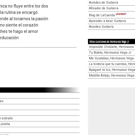
Acordes de Guitarra
mica no fluye entre los dos
Afinador de Guitarra
la rutina se encargó
¡nuevo!
Blog de LaCuerda
ende al tocarnos la pasión
Aprender a tocar Guitarra
 no siente el corazón
Acordes Guitarra
oches te hago el amor
r educación
Otras canciones de Hermanos Vega Jr
Imposible Olvidarte, Hermanos
Tu Boleto, Hermanos Vega Jr
Me Gustabas, Hermanos Vega 
La historia que tu cuentas, He
Apagaré la luz, Hermanos Vega
Maldito Antojo, Hermanos Vega
as
n extraño
Julieta