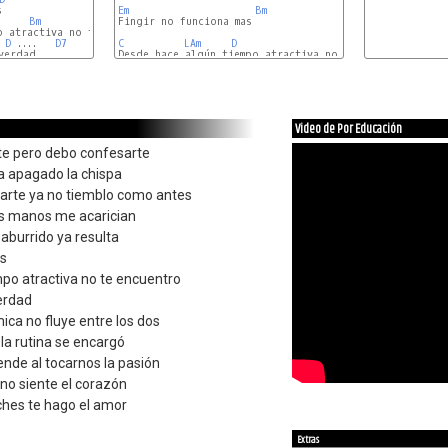


Em
Bm
Bm
Fingir no funciona mas

 atractiva no te encuentro

D
 ....   
D7
C
LAm
D
erdad

Desde hace algún tiempo atractiva no te encuentro

Video de Por Educación
te pero debo confesarte
a apagado la chispa
arte ya no tiemblo como antes
s manos me acarician
aburrido ya resulta
as
po atractiva no te encuentro
verdad
mica no fluye entre los dos
la rutina se encargó
ende al tocarnos la pasión
 no siente el corazón
oches te hago el amor
Extras