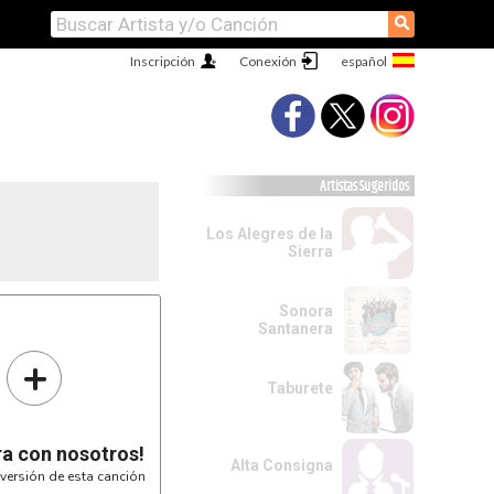
⚲
Inscripción
Conexión
Artistas Sugeridos
Los Alegres de la
Sierra
Sonora
Santanera
+
Taburete
ra con nosotros!
Alta Consigna
versión de esta canción