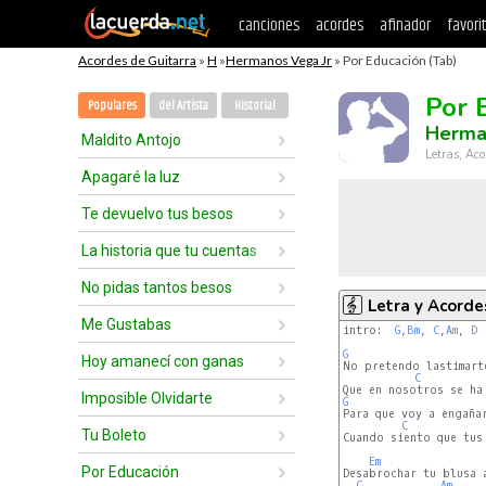
canciones
acordes
afinador
favori
Acordes de Guitarra
»
H
»
Hermanos Vega Jr
» Por Educación (Tab)
Por 
Populares
del Artista
Historial
Herma
Maldito Antojo
Letras, Aco
Apagaré la luz
Te devuelvo tus besos
La historia que tu cuentas
No pidas tantos besos
Letra y Acorde
Me Gustabas
intro:  
G
,
Bm
, 
C
,
Am
, 
D
 
G
Hoy amanecí con ganas
No pretendo lastimart
C
Imposible Olvidarte
G
Para que voy a engañar
C
Tu Boleto
Cuando siento que tus 
Em
Por Educación
Desabrochar tu blusa a
C
Am