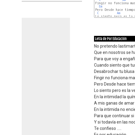
Fingir no funciona mas
Em
Pero Desde hace tiempo
C
Am
Lo siento pero es la v
Letra de Por Educación
No pretendo lastimar
Que en nosotros se h
Para que voy a engañ
Cuando siento que tu
Desabrochar tu blusa 
Fingir no funciona m
Pero Desde hace tiem
Lo siento pero es la 
En la intimidad la quí
A mis ganas de amar 
En la intimida no enci
Para que continuar si
Y si todavía en las n
Te confieso .....
Es por educación ..