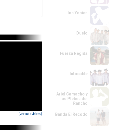
los Yonics
Duelo
Fuerza Regida
Intocable
Ariel Camacho y
los Plebes del
Rancho
[ver más videos]
Banda El Recodo