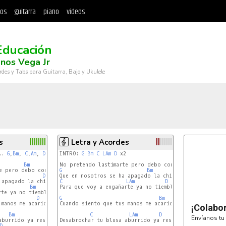
tos
guitarra
piano
videos
Educación
nos Vega Jr
rdes y Tabs para Guitarra, Bajo y Ukulele
s
Letra y Acordes
.. 
G
,
Bm
, 
C
,
Am
, 
D
 ..
D7
INTRO: 
G
Bm
C
LAm
D
 x2

Bm
e pero debo confesarte

G
Bm
D
C
LAm
D
Bm
Para que voy a engañarte ya no tiemblo como antes

te ya no tiemblo como antes

D
G
Bm
manos me acarician

Cuando siento que tus manos me acarician

¡Colabo
Bm
C
LAm
D
Envíanos tu 
burrido ya resulta

Desabrochar tu blusa aburrido ya resulta

D