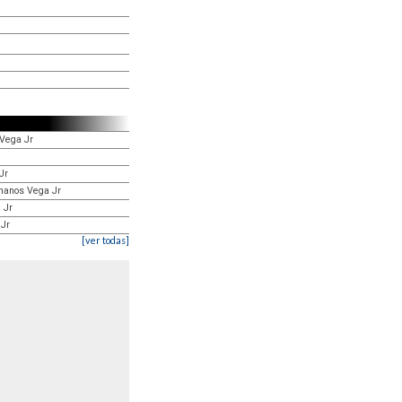
 Vega Jr
Jr
rmanos Vega Jr
 Jr
 Jr
[ver todas]