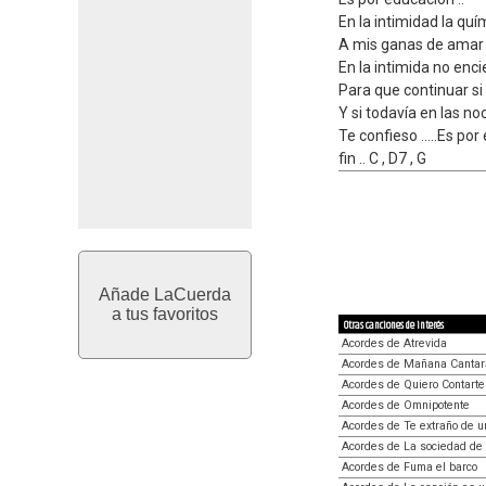
En la intimidad la quí
A mis ganas de amar 
En la intimida no enci
Para que continuar si
Y si todavía en las n
Te confieso .....Es po
fin .. C , D7 , G
Añade LaCuerda
a tus favoritos
Otras canciones de interés
Acordes de Atrevida
Acordes de Mañana Cantar
Acordes de Quiero Contarte
Acordes de Omnipotente
Acordes de Te extraño de u
Acordes de La sociedad de 
Acordes de Fuma el barco