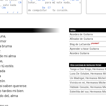
E
C#m
F#m
Soñar,      para mí vale nada,      si no tengo esperan
, vale nada

C#m
Bm
E7
A
de conquistar    tu corazón.

E
C
E
Extras
Acordes de Guitarra
Luna,
Afinador de Guitarra
 amor
¡nuevo!
Blog de LaCuerda
la bruma
Aprender a tocar Guitarra
.
Acordes Guitarra
 de mi alma
as,
Otras canciones de Hermanos Michel
 tú estés.
Tango a Don Ringo, Hermanos 
nada
Luna De Octubre, Hermanos Mi
a
Un Madrigal, Hermanos Michel
zón.
Vivirás en mí, Hermanos Miche
si saben quererse.
Háblale Corazón, Hermanos Mi
 tardes mi bien.
Estrellita del sur, Hermanos Mi
ndo deL alma
mo yo.