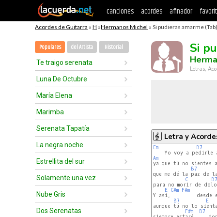
canciones
acordes
afinador
favori
Acordes de Guitarra
»
H
»
Hermanos Michel
» Si pudieras amarme (Tab
Si p
Populares
del Artista
Historial
Herma
Te traigo serenata
Letras, Aco
Luna De Octubre
María Elena
Marimba
Serenata Tapatía
Letra y Acorde
La negra noche
Em
B7
Am
Estrellita del sur
ya que tú no sientes a
B7
que me dé la paz de la
Solamente una vez
C
B
para no morir de dolor
E
C#m
F#m
Nube Gris
Y así,         desde e
B7
E
aunque tú no lo sienta
Dos Serenatas
F#m
B7
siempre estaré     don