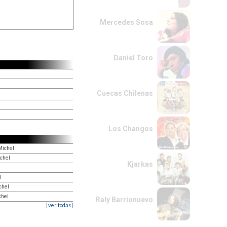
za,

Mercedes Sosa
Daniel Toro
Cuecas Chilenas
Los Changos
Michel
chel
Kjarkas
l
chel
chel
Raly Barrionuevo
[ver todas]