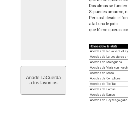
Dos almas se funden 
Si puedes amarme, no
Pero así, desde el fo
a la Luna le pido
que tú me quieras co
Otras canciones de interés
Acordes de No volverá el a
Acordes de La poesía es un
Acordes de Malagueña
Acordes de Viaje con nosot
Acordes de Mozo
Añade LaCuerda
Acordes de Complices
a tus favoritos
Acordes de Tic Tac
Acordes de Coronel
Acordes de Somos
Acordes de Hoy tengo ganas