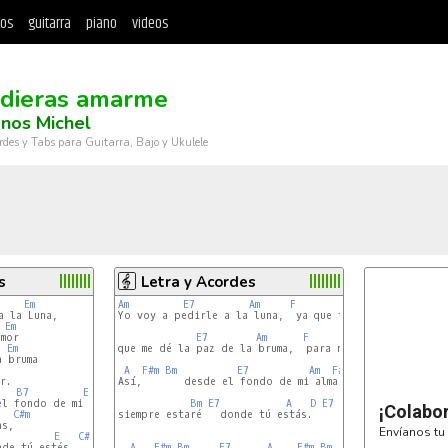
tos
guitarra
piano
videos
)
udieras amarme
nos Michel
rdes y Tabs para Guitarra, Bajo y Ukulele
s
Letra y Acordes
Em
Am
E7
Am
F
Am
Yo voy a pedirle a la luna,  ya que tú no sientes amor,
Em
mor

E7
Am
F
E7
Em
que me dé la paz de la bruma,  para no morir de dolor.
 bruma

7
A
F#m
Bm
E7
Am
F#m
Bm
E7
.

Así,       desde el fondo de mi alma,     aunque tú no 
B7
E
C#m
F#m
l fondo de mi alma

Bm
E7
A
D
E7
¡Colabo
C#m
siempre estaré   donde tú estás.

s,

Envíanos tu 
E
C#m
F#m
B7
de tú estés.

A
F#m
Bm
E7
A
F#m
Bm
E7
A