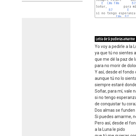
E
C#m
F#m
B7
Soñar,         para mí
B7
E
si no tengo esperanza

F#m
B7
Letra de Si pudieras amarme
Yo voy a pedirle a la 
ya que tú no sientes
que me dé la paz de 
para no morir de dolor
Y así, desde el fondo
aunque tú no lo sient
siempre estaré donde
Soñar, para mí, vale 
si no tengo esperanz
de conquistar tu cora
Dos almas se funden 
Si puedes amarme, no
Pero así, desde el fo
a la Luna le pido
que tú me quieras co