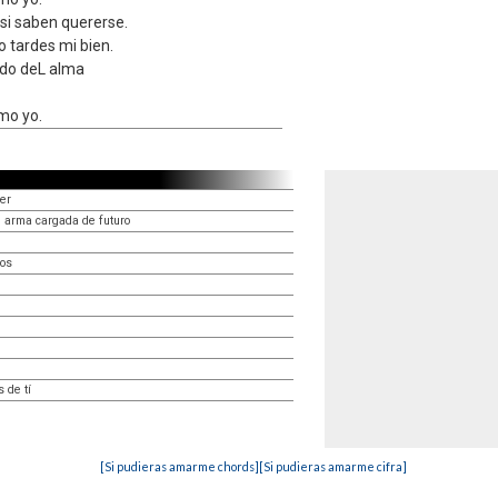
si saben quererse.
 tardes mi bien.
ndo deL alma
mo yo.
yer
 arma cargada de futuro
ros
 de tí
[Si pudieras amarme chords]
[Si pudieras amarme cifra]