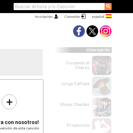
⚲
Inscripción
Conexión
Artistas Sugeridos
Cruzando el
Charco
Jorge Cafrune


+


Ulices Chaidez
A
F#m
lo sientas,

ra con nosotros!
Proyección
versión de esta canción
F#m