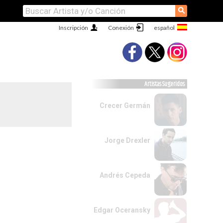
⚲
Inscripción
Conexión
Artistas Sugeridos
Crecer Germán
Jorge Drexler
Andrés Cepeda
Edgar Oceransky