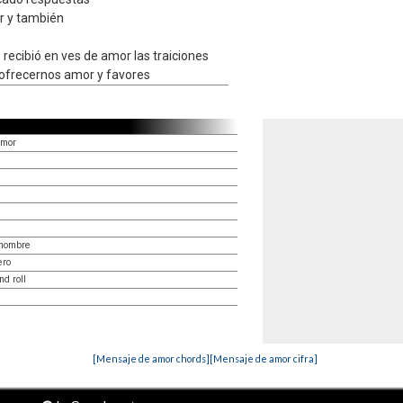
r y también
recibió en ves de amor las traiciones
 ofrecernos amor y favores
amor
 nombre
ero
nd roll
[Mensaje de amor chords]
[Mensaje de amor cifra]