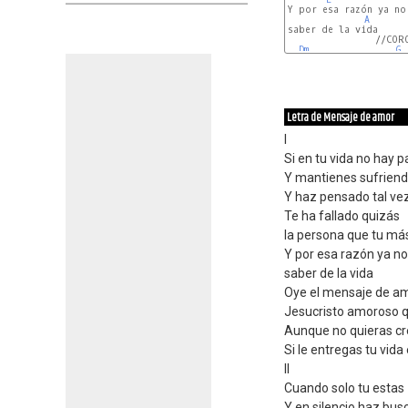
Y por esa razón ya no 
A
saber de la vida

                //CORO
Dm
G
Letra de Mensaje de amor
I
Si en tu vida no hay p
Y mantienes sufriend
Y haz pensado tal vez
Te ha fallado quizás
la persona que tu má
Y por esa razón ya no
saber de la vida
Oye el mensaje de am
Jesucristo amoroso q
Aunque no quieras cre
Si le entregas tu vida 
II
Cuando solo tu estas
Y en silencio haz bu