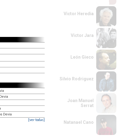
Victor Heredia
Victor Jara
León Gieco
Silvio Rodriguez
via
 Devia
Joan Manuel
Serrat
a
os Devia
[ver todas]
Natanael Cano