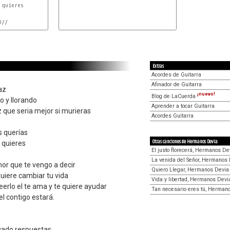
quieres

//

A
F#m
Extras
Acordes de Guitarra
Afinador de Guitarra
az
¡nuevo!
Blog de LaCuerda
o y llorando
Aprender a tocar Guitarra
 que seria mejor si murieras
Acordes Guitarra
s querías
Otras canciones de Hermanos Devia
 quieres
El justo florecerá, Hermanos De
La venida del Señor, Hermanos
or que te vengo a decir
Quiero Llegar, Hermanos Devia
uiere cambiar tu vida
Vida y libertad, Hermanos Devi
erlo el te ama y te quiere ayudar
Tan necesario eres tú, Herman
el contigo estará.
scado respuestas