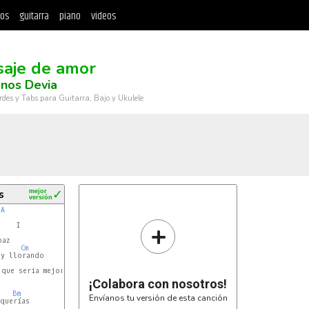
tos
guitarra
piano
videos
aje de amor
nos Devia
rdes y Tabs para Guitarra, Bajo y Ukulele
s
mejor
✓
versión
A
+
    I

az

Cm
y llorando

A
D
que seria mejor si murieras

¡Colabora con nosotros!
Bm
Envíanos tu versión de esta canción
querías
