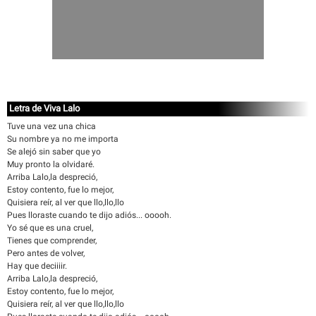
Letra de Viva Lalo
Tuve una vez una chica
Su nombre ya no me importa
Se alejó sin saber que yo
Muy pronto la olvidaré.
Arriba Lalo,la despreció,
Estoy contento, fue lo mejor,
Quisiera reír, al ver que llo,llo,llo
Pues lloraste cuando te dijo adiós... ooooh.
Yo sé que es una cruel,
Tienes que comprender,
Pero antes de volver,
Hay que deciiiir.
Arriba Lalo,la despreció,
Estoy contento, fue lo mejor,
Quisiera reír, al ver que llo,llo,llo