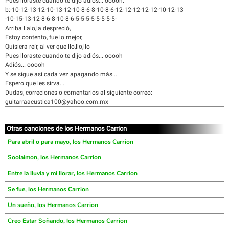
Pues lloraste cuando te dijo adiós... ooooh.
b:-10-12-13-12-10-13-12-10-8-6-8-10-8-6-12-12-12-12-12-10-12-13
-10-15-13-12-8-6-8-10-8-6-5-5-5-5-5-5-5-5-
Arriba Lalo,la despreció,
Estoy contento, fue lo mejor,
Quisiera reír, al ver que llo,llo,llo
Pues lloraste cuando te dijo adiós... ooooh
Adiós... ooooh
Y se sigue así cada vez apagando más...
Espero que les sirva...
Dudas, correciones o comentarios al siguiente correo:
guitarraacustica100@yahoo.com.mx
Otras canciones de los Hermanos Carrion
Para abril o para mayo, los Hermanos Carrion
Soolaimon, los Hermanos Carrion
Entre la lluvia y mi llorar, los Hermanos Carrion
Se fue, los Hermanos Carrion
Un sueño, los Hermanos Carrion
Creo Estar Soñando, los Hermanos Carrion