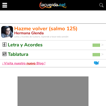
Hazme volver (salmo 125)
Hermana Glenda
Letra y Acordes de Guitarra. Aprende a tocar esta canción
Letra y Acordes
Tablatura
¡ Visita nuestro
nuevo
Blog !