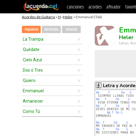
canciones
acordes
afinador
favori
Acordes de Guitarra
»
H
»
Heler
» Emmanuel (Tab)
Emm
Populares
del Artista
Historial
Heler
La Trampa
Letras, Aco
Quédate
Cielo Azul
Dos ó Tres
Quiero
Letra y Acorde
Emmanuel
Am
F
Em
G
Am
F
Em
G
Amanecer
Am
F
Em
G
VIVES DENTRO DE MI CO
Como Tú
Am
F
Em
G
EMMANUEL

Am
F
Em
G
Am
F
Em
G
ME SOSTIENES PARA NO 