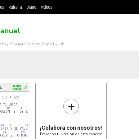
tos
guitarra
piano
videos
anuel
rdes y Tabs para Guitarra, Bajo y Ukulele
s
mejor
✓
versión
+
Am
F
E
G
RAZON  Y HOY SIENTO TU CALOR

Am
F
Em
G
¡Colabora con nosotros!
Am
F
Em
G
Envíanos tu versión de esta canción
CAER DE TU MANO YO IRE
