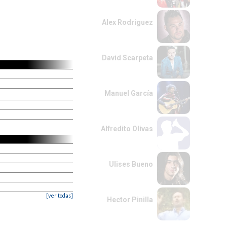
Alex Rodriguez
David Scarpeta
Manuel García
Alfredito Olivas
Ulises Bueno
[ver todas]
Hector Pinilla