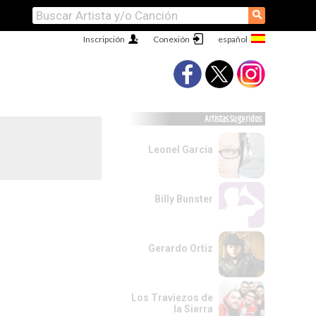
⚲
Inscripción
Conexión
Artistas Sugeridos
Leonel García
Billy Bunster
Gerardo Ortiz
Los Traviezos de
la Sierra