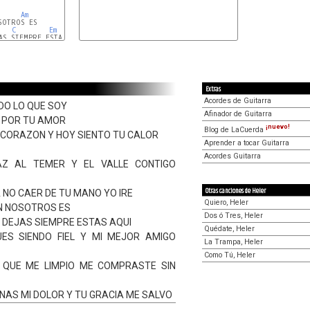
Am
OTROS ES

C
Em
G
AS SIEMPRE ESTAS AQUI

Am
Em
F
Am
F
Em
G
Extras
Acordes de Guitarra
DO LO QUE SOY
Afinador de Guitarra
 POR TU AMOR
¡nuevo!
Blog de LaCuerda
I CORAZON Y HOY SIENTO TU CALOR
Aprender a tocar Guitarra
Acordes Guitarra
AZ AL TEMER Y EL VALLE CONTIGO
Otras canciones de Heler
 NO CAER DE TU MANO YO IRE
Quiero, Heler
N NOSOTROS ES
Dos ó Tres, Heler
 DEJAS SIEMPRE ESTAS AQUI
Quédate, Heler
ES SIENDO FIEL Y MI MEJOR AMIGO
La Trampa, Heler
Como Tú, Heler
 QUE ME LIMPIO ME COMPRASTE SIN
NAS MI DOLOR Y TU GRACIA ME SALVO