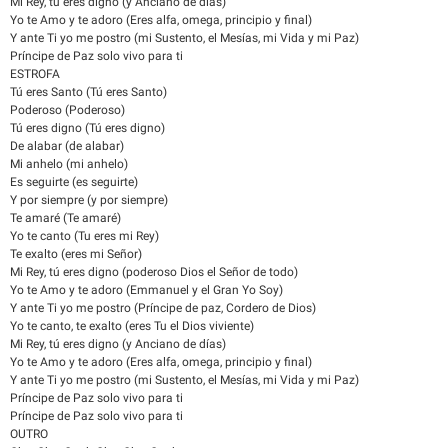
Mi Rey, tú eres digno (y Anciano de días)
Yo te Amo y te adoro (Eres alfa, omega, principio y final)
Y ante Ti yo me postro (mi Sustento, el Mesías, mi Vida y mi Paz)
Príncipe de Paz solo vivo para ti
ESTROFA
Tú eres Santo (Tú eres Santo)
Poderoso (Poderoso)
Tú eres digno (Tú eres digno)
De alabar (de alabar)
Mi anhelo (mi anhelo)
Es seguirte (es seguirte)
Y por siempre (y por siempre)
Te amaré (Te amaré)
Yo te canto (Tu eres mi Rey)
Te exalto (eres mi Señor)
Mi Rey, tú eres digno (poderoso Dios el Señor de todo)
Yo te Amo y te adoro (Emmanuel y el Gran Yo Soy)
Y ante Ti yo me postro (Príncipe de paz, Cordero de Dios)
Yo te canto, te exalto (eres Tu el Dios viviente)
Mi Rey, tú eres digno (y Anciano de días)
Yo te Amo y te adoro (Eres alfa, omega, principio y final)
Y ante Ti yo me postro (mi Sustento, el Mesías, mi Vida y mi Paz)
Príncipe de Paz solo vivo para ti
Príncipe de Paz solo vivo para ti
OUTRO