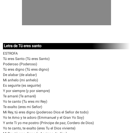
Letra de Tú eres santo
ESTROFA
Tú eres Santo (Tú eres Santo)
Poderoso (Poderoso)
Tú eres digno (Tú eres digno)
De alabar (de alabar)
Mi anhelo (mi anhelo)
Es seguirte (es seguirte)
Y por siempre (y por siempre)
Te amaré (Te amaré)
Yo te canto (Tu eres mi Rey)
Te exalto (eres mi Señor)
Mi Rey, tú eres digno (poderoso Dios el Señor de todo)
Yo te Amo y te adoro (Emmanuel y el Gran Yo Soy)
Y ante Ti yo me postro (Príncipe de paz, Cordero de Dios)
Yo te canto, te exalto (eres Tu el Dios viviente)